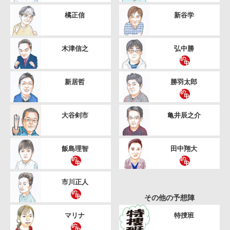
橘正信
新谷学
木津信之
弘中勝
新居哲
勝羽太郎
大谷剣市
亀井辰之介
飯島理智
田中翔大
市川正人
その他の予想陣
マリナ
特捜班