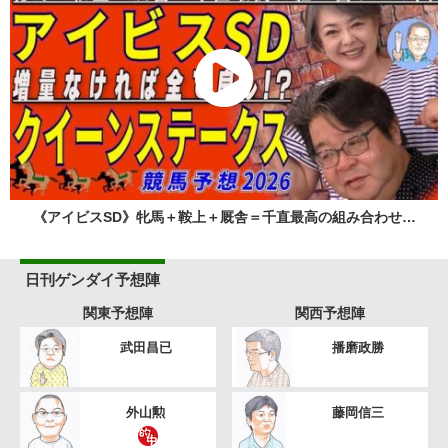
《アイビスSD》牝馬＋鞍上＋厩舎＝千直最高の組み合わせ…
日刊ゲンダイ予想陣
関東予想陣
関西予想陣
武田昌已
播磨政勝
外山勲
藤岡信三