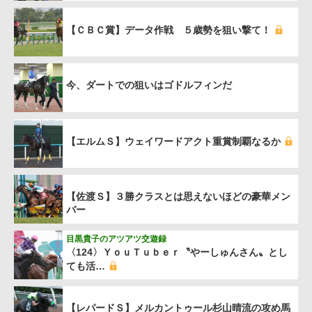
【ＣＢＣ賞】データ作戦 ５歳勢を狙い撃て！
今、ダートでの狙いはゴドルフィンだ
【エルムＳ】ウェイワードアクト重賞制覇なるか
【佐渡Ｓ】３勝クラスとは思えないほどの豪華メン
バー
目黒貴子のアツアツ交遊録
〈124〉ＹｏｕＴｕｂｅｒ〝やーしゅんさん〟とし
ても活…
【レパードＳ】メルカントゥール杉山晴流の攻め馬