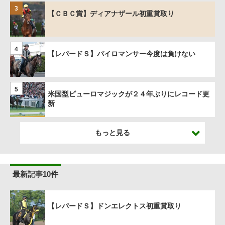
3
【ＣＢＣ賞】ディアナザール初重賞取り
4
【レパードＳ】パイロマンサー今度は負けない
5
米国型ピューロマジックが２４年ぶりにレコード更
新
もっと見る
最新記事10件
【レパードＳ】ドンエレクトス初重賞取り