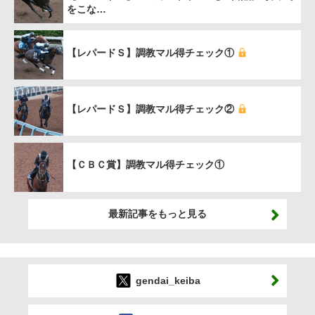
をこな…
【レパードＳ】調教マル得チェック①
【レパードＳ】調教マル得チェック②
【ＣＢＣ賞】調教マル得チェック①
最新記事をもっと見る
gendai_keiba