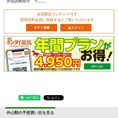
井垣調教助手 千二…
会員限定コンテンツです。
競馬有料会員に登録するとご覧いただけます。
今すぐ登録
ログイン
外山勲の予想買い目を見る