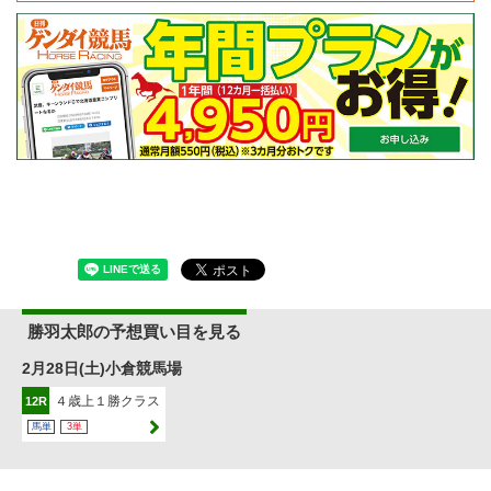
勝羽太郎の予想買い目を見る
2月28日(土)小倉競馬場
４歳上１勝クラス
12R
馬単
3単