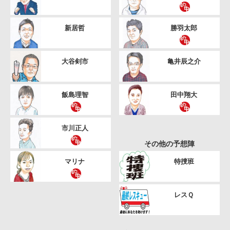
新居哲
勝羽太郎
大谷剣市
亀井辰之介
飯島理智
田中翔大
市川正人
その他の予想陣
マリナ
特捜班
レスＱ