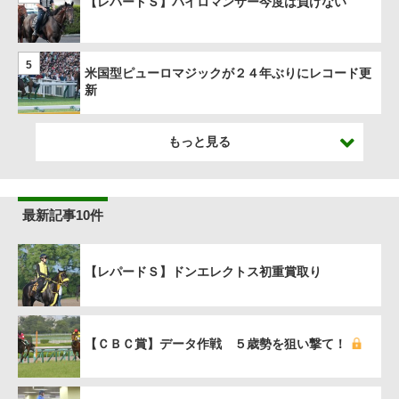
【レパードＳ】パイロマンサー今度は負けない
5
米国型ピューロマジックが２４年ぶりにレコード更
新
もっと見る
最新記事10件
【レパードＳ】ドンエレクトス初重賞取り
【ＣＢＣ賞】データ作戦 ５歳勢を狙い撃て！