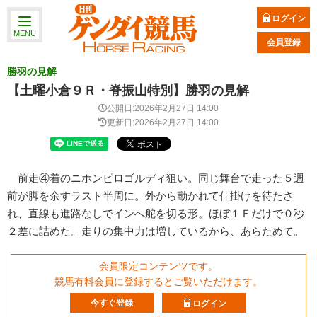
ログイン
MENU
会員登録
勝羽の見解
【土曜小倉９Ｒ・脊振山特別】勝羽の見解
公開日:2026年2月27日 14:00
更新日:2026年2月27日 14:00
前走④着のニホンピロゴルディ狙い。同じ舞台で走った５週
前が脚を余すラスト半周に。外から動かれて仕掛けを待たさ
れ、直線も進路なしでインへ舵を切る形。ほぼ１Ｆだけで０秒
２差に詰めた。走りの集中力は増しているから、あらためて。
会員限定コンテンツです。
競馬有料会員に登録するとご覧いただけます。
今すぐ登録
ログイン