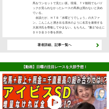
馬をワンセットで見たい派。現場、ＴＶ観戦でもパド
ックが見られなかったレースの馬券は買わないと決め
ている。
余談だが、ＨＴＢ「水曜どうでしょう」の大ファ
ン。こんこんと湧き出る清水のように名言を連発する
大泉洋氏を尊敬してやまない。もちろん、“藩士”ゆえに
ＤＶＤ全３０巻を所持。
著者詳細、記事一覧へ
【動画】日曜の注目レースを大胆予想！