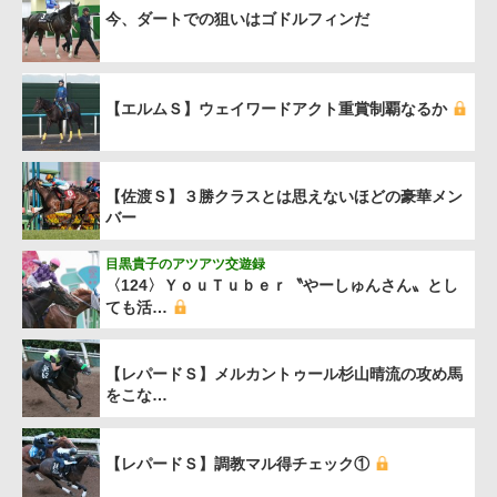
今、ダートでの狙いはゴドルフィンだ
【エルムＳ】ウェイワードアクト重賞制覇なるか
【佐渡Ｓ】３勝クラスとは思えないほどの豪華メン
バー
目黒貴子のアツアツ交遊録
〈124〉ＹｏｕＴｕｂｅｒ〝やーしゅんさん〟とし
ても活…
【レパードＳ】メルカントゥール杉山晴流の攻め馬
をこな…
【レパードＳ】調教マル得チェック①