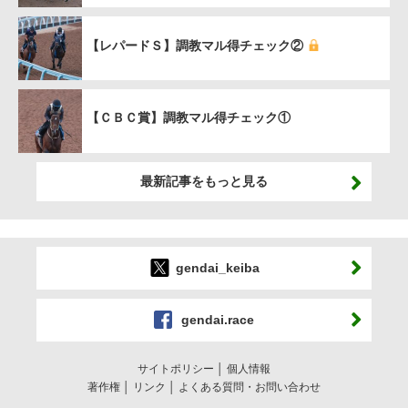
【レパードＳ】調教マル得チェック②
【ＣＢＣ賞】調教マル得チェック①
最新記事をもっと見る
gendai_keiba
gendai.race
サイトポリシー
個人情報
著作権
リンク
よくある質問・お問い合わせ