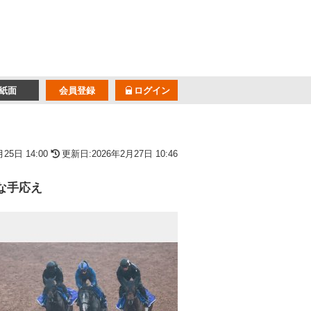
紙面
会員登録
ログイン
25日 14:00
更新日:2026年2月27日 10:46
な手応え