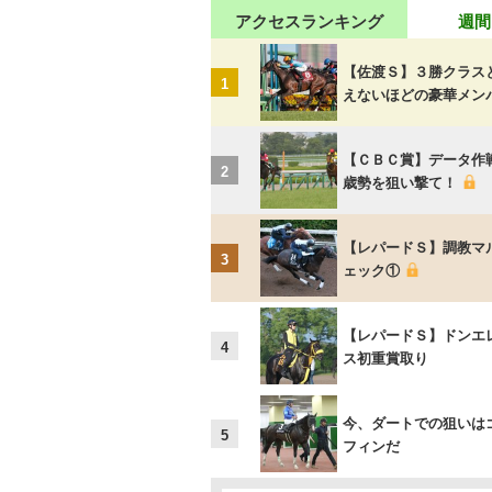
アクセスランキング
週間
【佐渡Ｓ】３勝クラス
1
えないほどの豪華メン
【ＣＢＣ賞】データ作
2
歳勢を狙い撃て！
【レパードＳ】調教マ
3
ェック①
【レパードＳ】ドンエ
4
ス初重賞取り
今、ダートでの狙いは
5
フィンだ