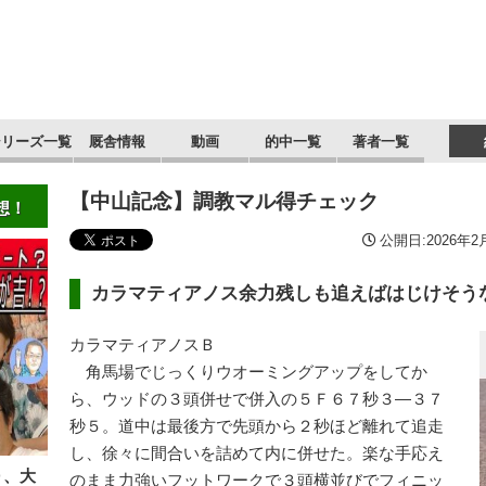
シリーズ一覧
厩舎情報
動画
的中一覧
著者一覧
【中山記念】調教マル得チェック
想！
公開日:2026年2月
カラマティアノス余力残しも追えばはじけそう
カラマティアノスＢ
角馬場でじっくりウオーミングアップをしてか
ら、ウッドの３頭併せで併入の５Ｆ６７秒３―３７
秒５。道中は最後方で先頭から２秒ほど離れて追走
し、徐々に間合いを詰めて内に併せた。楽な手応え
Ｄ、大
のまま力強いフットワークで３頭横並びでフィニッ