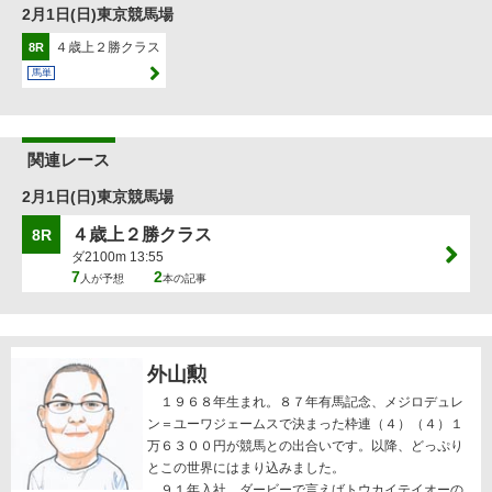
2月1日(日)東京競馬場
４歳上２勝クラス
8R
馬単
関連レース
2月1日(日)東京競馬場
４歳上２勝クラス
8R
ダ2100m 13:55
7
2
人が予想
本の記事
外山勲
１９６８年生まれ。８７年有馬記念、メジロデュレ
ン＝ユーワジェームスで決まった枠連（４）（４）１
万６３００円が競馬との出合いです。以降、どっぷり
とこの世界にはまり込みました。
９１年入社。ダービーで言えばトウカイテイオーの