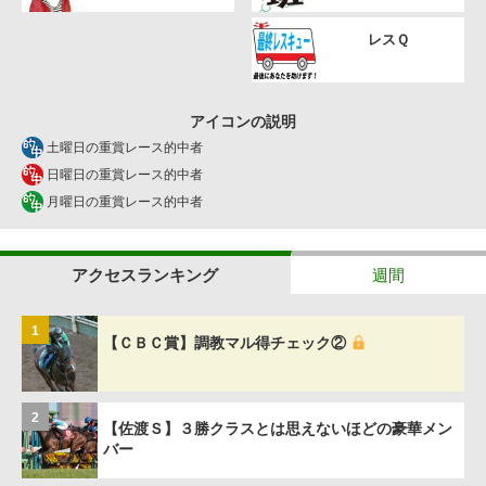
レスＱ
アイコンの説明
土曜日の重賞レース的中者
日曜日の重賞レース的中者
月曜日の重賞レース的中者
アクセスランキング
週間
1
【ＣＢＣ賞】調教マル得チェック②
2
【佐渡Ｓ】３勝クラスとは思えないほどの豪華メン
バー