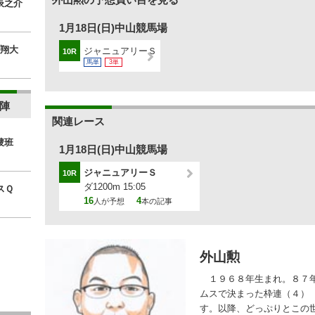
辰之介
1月18日(日)中山競馬場
翔大
ジャニュアリーＳ
10R
馬単
3単
陣
関連レース
捜班
1月18日(日)中山競馬場
ジャニュアリーＳ
10R
ダ1200m 15:05
スＱ
16
4
人が予想
本の記事
外山勲
１９６８年生まれ。８７年
ムスで決まった枠連（４）
す。以降、どっぷりとこの