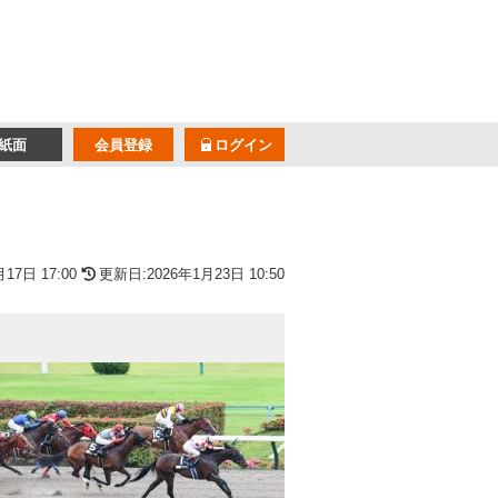
紙面
会員登録
ログイン
17日 17:00
更新日:2026年1月23日 10:50