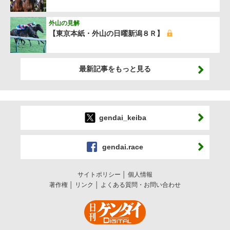
外山の見解
【東京本紙・外山の日曜新潟８Ｒ】
最新記事をもっと見る
gendai_keiba
gendai.race
サイトポリシー
個人情報
著作権
リンク
よくある質問・お問い合わせ