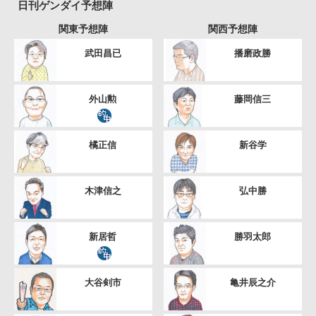
日刊ゲンダイ予想陣
関東予想陣
関西予想陣
武田昌已
播磨政勝
外山勲
藤岡信三
橘正信
新谷学
木津信之
弘中勝
新居哲
勝羽太郎
大谷剣市
亀井辰之介