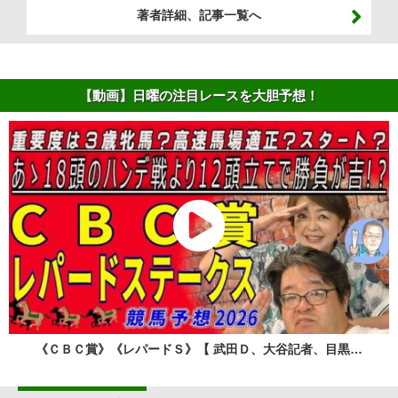
著者詳細、記事一覧へ
【動画】日曜の注目レースを大胆予想！
《ＣＢＣ賞》《レパードＳ》【 武田Ｄ、大谷記者、目黒…