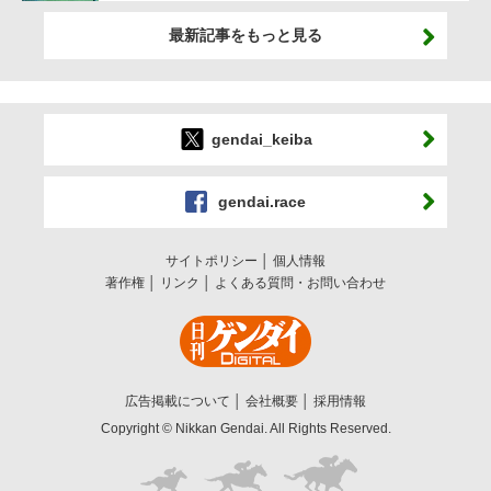
最新記事をもっと見る
gendai_keiba
gendai.race
サイトポリシー
個人情報
著作権
リンク
よくある質問・お問い合わせ
広告掲載について
会社概要
採用情報
Copyright © Nikkan Gendai. All Rights Reserved.