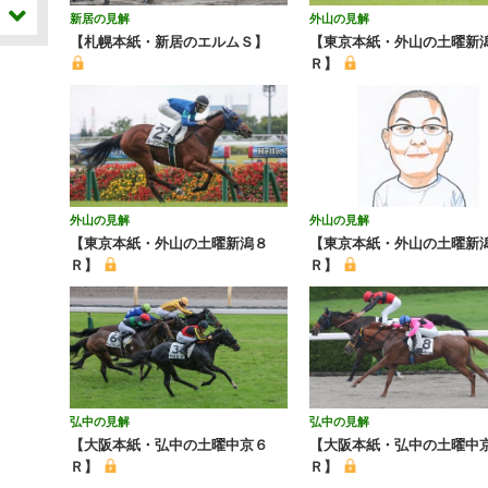
新居の見解
外山の見解
【札幌本紙・新居のエルムＳ】
【東京本紙・外山の土曜新
Ｒ】
外山の見解
外山の見解
【東京本紙・外山の土曜新潟８
【東京本紙・外山の土曜新潟
Ｒ】
Ｒ】
弘中の見解
弘中の見解
【大阪本紙・弘中の土曜中京６
【大阪本紙・弘中の土曜中
Ｒ】
Ｒ】