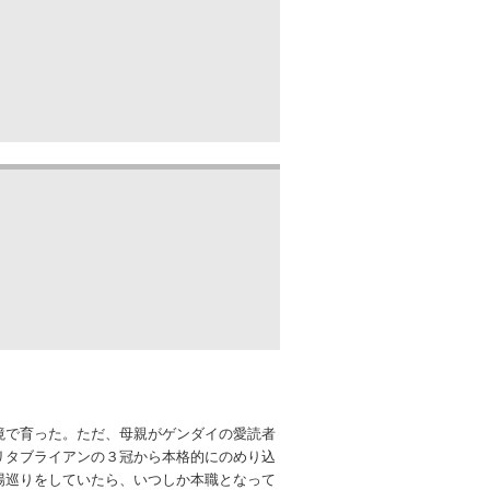
で育った。ただ、母親がゲンダイの愛読者
リタブライアンの３冠から本格的にのめり込
場巡りをしていたら、いつしか本職となって