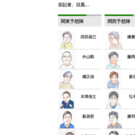
谷記者、目黒…
関東予想陣
関西予想陣
武田昌已
播磨
外山勲
藤岡
橘正信
新
木津信之
弘
新居哲
勝羽