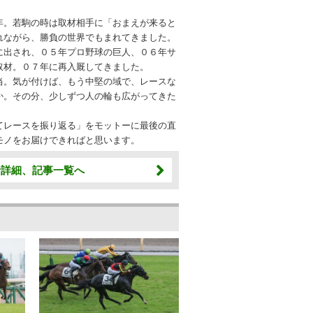
。若駒の時は取材相手に「おまえが来ると
れながら、勝負の世界でもまれてきました。
出され、０５年プロ野球の巨人、０６年サ
取材。０７年に再入厩してきました。
。気が付けば、もう中堅の域で、レースな
か。その分、少しずつ人の輪も広がってきた
てレースを振り返る」をモットーに最後の直
モノをお届けできればと思います。
者詳細、記事一覧へ