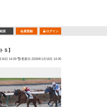
紙面
会員登録
ログイン
トＳ】
16日 14:00
更新日:2026年1月16日 14:00