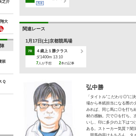
辰之介
馬単
翔大
関連レース
1月17日(土)京都競馬場
陣
４歳上１勝クラス
7R
ダ1400m 13:10
捜班
7
2
人が予想
本の記事
スＱ
弘中勝
「タイトル“こだわり◎”に
場から本紙担当になる際のタ
みれば、同じ馬に◎を打ち
材の感触。穴で◎を打ち、
いし、印に多少の上下はつ
ある。ストーカー気質？闇
競馬内容はもちろん、タイ