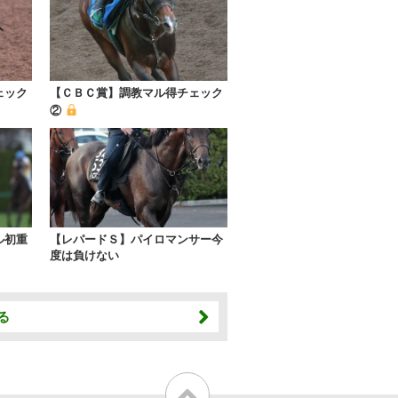
ェック
【ＣＢＣ賞】調教マル得チェック
②
ル初重
【レパードＳ】パイロマンサー今
度は負けない
る