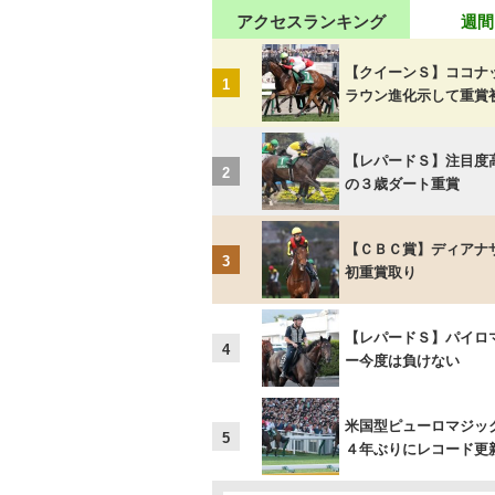
アクセスランキング
週間
【クイーンＳ】ココナ
1
ラウン進化示して重賞
【レパードＳ】注目度
2
の３歳ダート重賞
【ＣＢＣ賞】ディアナ
3
初重賞取り
【レパードＳ】パイロ
4
ー今度は負けない
米国型ピューロマジッ
5
４年ぶりにレコード更