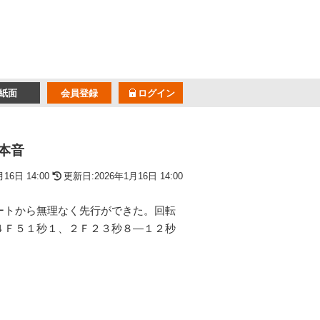
紙面
会員登録
ログイン
本音
16日 14:00
更新日:2026年1月16日 14:00
ートから無理なく先行ができた。回転
４Ｆ５１秒１、２Ｆ２３秒８―１２秒
。