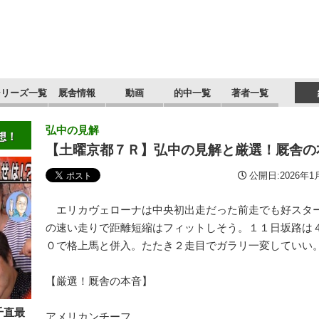
シリーズ一覧
厩舎情報
動画
的中一覧
著者一覧
弘中の見解
想！
【土曜京都７Ｒ】弘中の見解と厳選！厩舎の
公開日:2026年1月
エリカヴェローナは中央初出走だった前走でも好スタ
の速い走りで距離短縮はフィットしそう。１１日坂路は
０で格上馬と併入。たたき２走目でガラリ一変していい
【厳選！厩舎の本音】
千直最
アメリカンチーフ