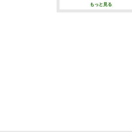
もっと見る