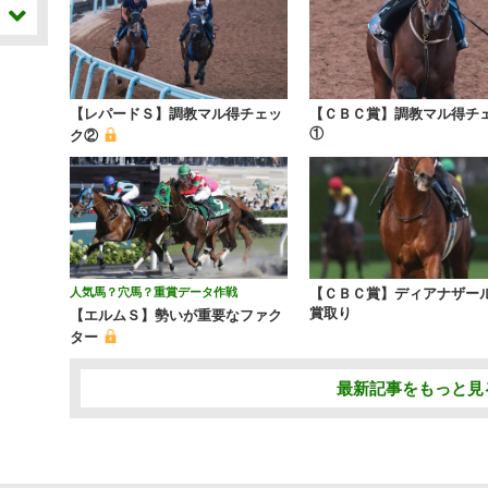
【レパードＳ】調教マル得チェッ
【ＣＢＣ賞】調教マル得チ
①
ク②
人気馬？穴馬？重賞データ作戦
【ＣＢＣ賞】ディアナザー
賞取り
【エルムＳ】勢いが重要なファク
ター
最新記事をもっと見