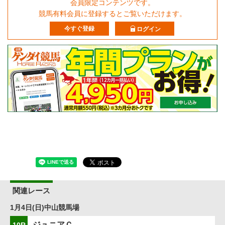
会員限定コンテンツです。
競馬有料会員に登録するとご覧いただけます。
今すぐ登録
ログイン
関連レース
1月4日(日)中山競馬場
ジュニアＣ
10R