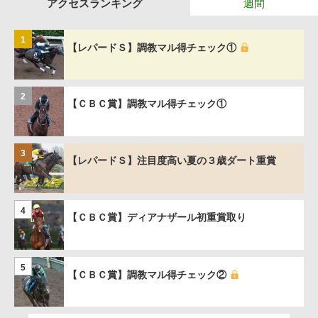
アクセスランキング
週間
1
【レパードＳ】調教マル得チェック①
2
【ＣＢＣ賞】調教マル得チェック①
3
【レパードＳ】注目度高い夏の３歳ダート重賞
4
【ＣＢＣ賞】ディアナザール初重賞取り
5
【ＣＢＣ賞】調教マル得チェック②