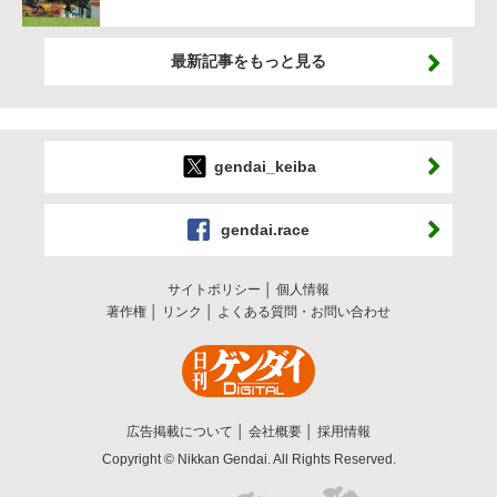
最新記事をもっと見る
gendai_keiba
gendai.race
サイトポリシー
個人情報
著作権
リンク
よくある質問・お問い合わせ
広告掲載について
会社概要
採用情報
Copyright © Nikkan Gendai. All Rights Reserved.