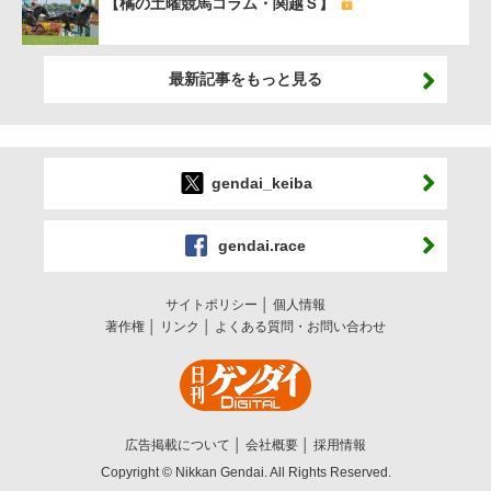
【橘の土曜競馬コラム・関越Ｓ】
最新記事をもっと見る
gendai_keiba
gendai.race
サイトポリシー
個人情報
著作権
リンク
よくある質問・お問い合わせ
広告掲載について
会社概要
採用情報
Copyright © Nikkan Gendai. All Rights Reserved.