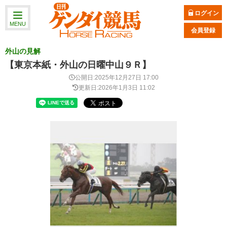
ログイン
MENU
会員登録
外山の見解
【東京本紙・外山の日曜中山９Ｒ】
公開日:2025年12月27日 17:00
更新日:2026年1月3日 11:02