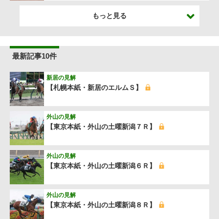
もっと見る
最新記事10件
新居の見解
【札幌本紙・新居のエルムＳ】
外山の見解
【東京本紙・外山の土曜新潟７Ｒ】
外山の見解
【東京本紙・外山の土曜新潟６Ｒ】
外山の見解
【東京本紙・外山の土曜新潟８Ｒ】