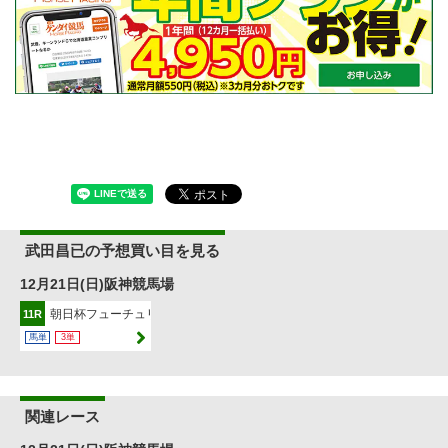
武田昌已の予想買い目を見る
12月21日(日)阪神競馬場
朝日杯フューチュリティＳ
11R
馬単
3単
関連レース