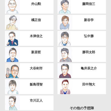
外山勲
藤岡信三
橘正信
新谷学
木津信之
弘中勝
新居哲
勝羽太郎
大谷剣市
亀井辰之介
飯島理智
田中翔大
市川正人
その他の予想陣