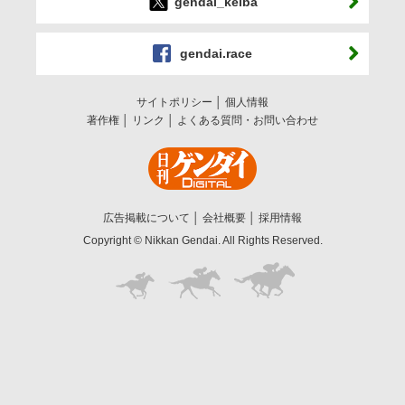
gendai_keiba
gendai.race
サイトポリシー
個人情報
著作権
リンク
よくある質問・お問い合わせ
広告掲載について
会社概要
採用情報
Copyright © Nikkan Gendai. All Rights Reserved.