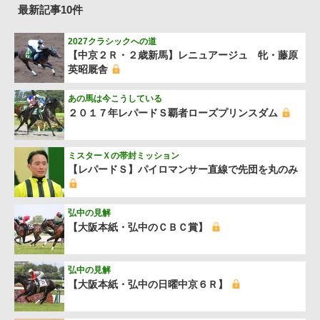
最新記事10件
2027クラシックへの道
【中京２Ｒ・２歳新馬】レニュアージュ 牝・藤原
英昭厩舎
あの馬は今こうしている
２０１７年レパードＳ覇者ローズプリンスダム
ミスターＸの帯封ミッション
【レパードＳ】パイロマンサー直線で先団を丸のみ
弘中の見解
【大阪本紙・弘中のＣＢＣ賞】
弘中の見解
【大阪本紙・弘中の日曜中京６Ｒ】