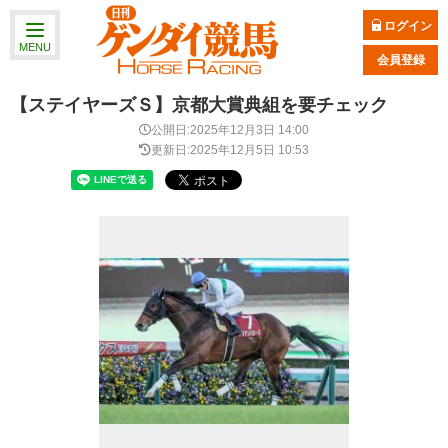
ログイン
MENU
会員登録
【ステイヤーズＳ】京都大賞典組を要チェック
公開日:2025年12月3日 14:00
更新日:2025年12月5日 10:53