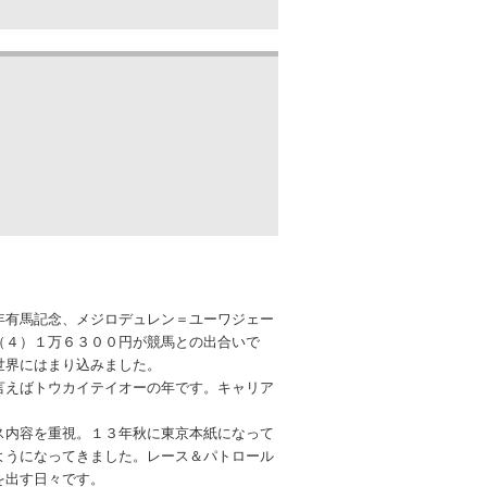
有馬記念、メジロデュレン＝ユーワジェー
（４）１万６３００円が競馬との出合いで
世界にはまり込みました。
えばトウカイテイオーの年です。キャリア
内容を重視。１３年秋に東京本紙になって
ようになってきました。レース＆パトロール
を出す日々です。