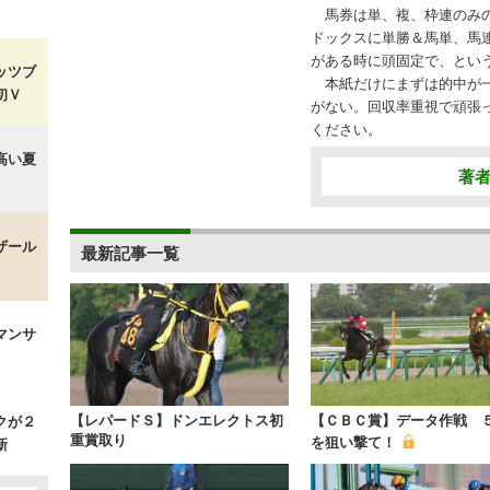
馬券は単、複、枠連のみの
ドックスに単勝＆馬単、馬
がある時に頭固定で、とい
ッツブ
本紙だけにまずは的中が一
初Ｖ
がない。回収率重視で頑張
ください。
高い夏
著
ザール
最新記事一覧
マンサ
【レパードＳ】ドンエレクトス初
【ＣＢＣ賞】データ作戦 
クが２
重賞取り
を狙い撃て！
新