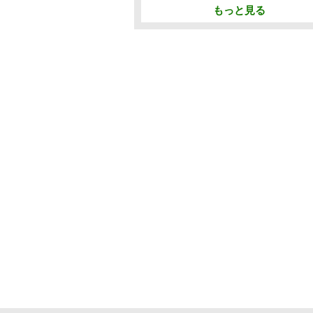
もっと見る