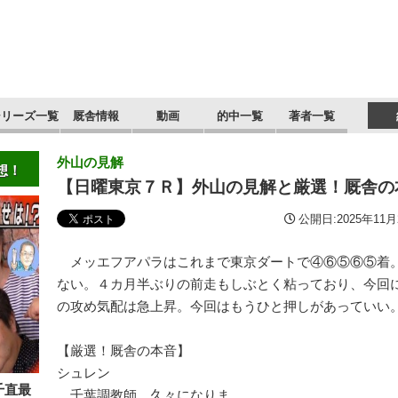
シリーズ一覧
厩舎情報
動画
的中一覧
著者一覧
外山の見解
想！
【日曜東京７Ｒ】外山の見解と厳選！厩舎の
公開日:2025年11月2
メッエフアパラはこれまで東京ダートで④⑥⑤⑥⑤着
ない。４カ月半ぶりの前走もしぶとく粘っており、今回
の攻め気配は急上昇。今回はもうひと押しがあっていい
【厳選！厩舎の本音】
シュレン
千直最
千葉調教師 久々になりま…