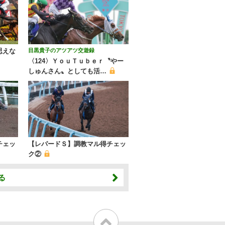
思えな
目黒貴子のアツアツ交遊録
〈124〉ＹｏｕＴｕｂｅｒ〝やー
しゅんさん〟としても活…
チェッ
【レパードＳ】調教マル得チェッ
ク②
る