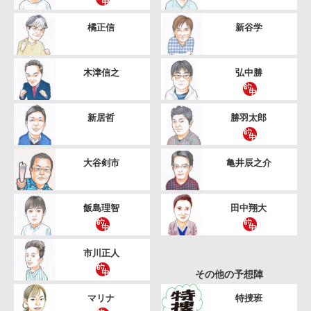
橘正信
新谷学
木津信之
弘中勝
新居哲
勝羽太郎
大谷剣市
亀井辰之介
飯島理智
田中翔大
市川正人
その他の予想陣
マリナ
特捜班