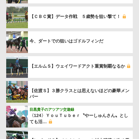
【ＣＢＣ賞】データ作戦 ５歳勢を狙い撃て！
今、ダートでの狙いはゴドルフィンだ
【エルムＳ】ウェイワードアクト重賞制覇なるか
【佐渡Ｓ】３勝クラスとは思えないほどの豪華メン
バー
目黒貴子のアツアツ交遊録
〈124〉ＹｏｕＴｕｂｅｒ〝やーしゅんさん〟とし
ても活…