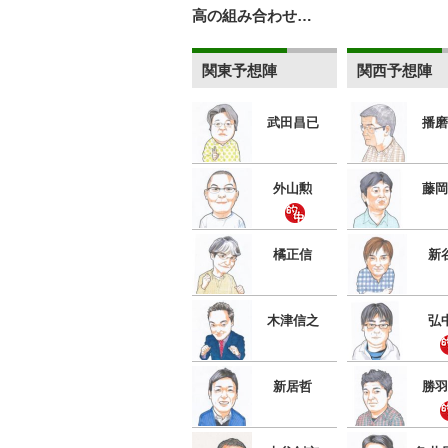
高の組み合わせ…
関東予想陣
関西予想陣
武田昌已
播磨
外山勲
藤岡
橘正信
新
木津信之
弘
新居哲
勝羽