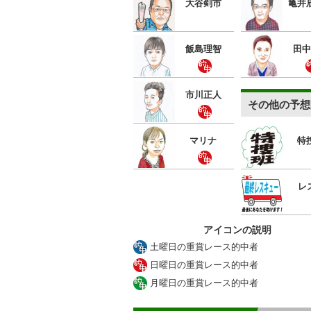
大谷剣市
亀井
飯島理智
田中
市川正人
その他の予想
マリナ
特
レ
アイコンの説明
土曜日の重賞レース的中者
日曜日の重賞レース的中者
月曜日の重賞レース的中者