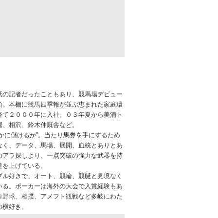
の記者だったこともあり、競馬場デビュー
頃。本棚に競馬四季報が並ぶ恵まれた家庭環
経て２０００年に入社。０３年夏から美浦ト
堀、相沢、鈴木伸厩舎など。
かに儲けるか”。当たり馬券を手にするため
なく、データ、馬場、展開、血統とありとあ
のアラ探しより、一点突破の強力な武器を持
道を上げている。
ル好きで、オート、競輪、競艇と見境なく
いる。ポーカーは海外の大会で入賞経験もあ
ロ野球、相撲、アメフト観戦など多岐にわた
の横好き。