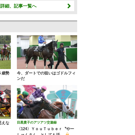
者詳細、記事一覧へ
５歳勢
今、ダートでの狙いはゴドルフィ
ンだ
思えな
目黒貴子のアツアツ交遊録
〈124〉ＹｏｕＴｕｂｅｒ〝やー
しゅんさん〟としても活…