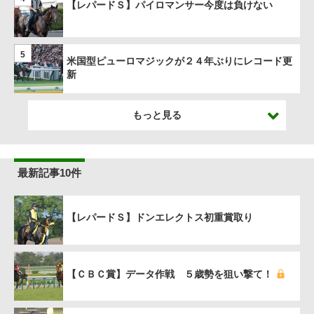
【レパードＳ】パイロマンサー今度は負けない
5
米国型ピューロマジックが２４年ぶりにレコード更
新
もっと見る
最新記事10件
【レパードＳ】ドンエレクトス初重賞取り
【ＣＢＣ賞】データ作戦 ５歳勢を狙い撃て！