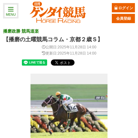
ログイン
MENU
会員登録
播磨政勝 競馬道楽
【播磨の土曜競馬コラム・京都２歳Ｓ】
公開日:2025年11月28日 14:00
更新日:2025年11月28日 14:00