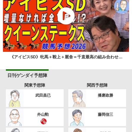
《アイビスSD》牝馬＋鞍上＋厩舎＝千直最高の組み合わせ…
日刊ゲンダイ予想陣
関東予想陣
関西予想陣
武田昌已
播磨政勝
外山勲
藤岡信三