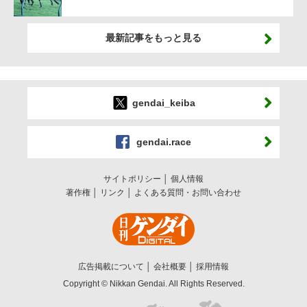
最新記事をもっと見る
gendai_keiba
gendai.race
サイトポリシー
個人情報
著作権
リンク
よくある質問・お問い合わせ
広告掲載について
会社概要
採用情報
Copyright © Nikkan Gendai. All Rights Reserved.