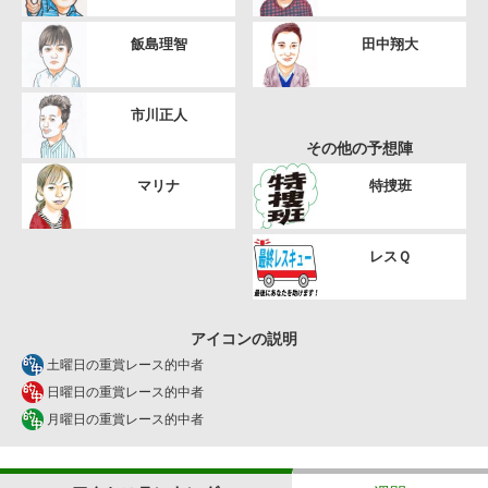
飯島理智
田中翔大
市川正人
その他の予想陣
マリナ
特捜班
レスＱ
アイコンの説明
土曜日の重賞レース的中者
日曜日の重賞レース的中者
月曜日の重賞レース的中者