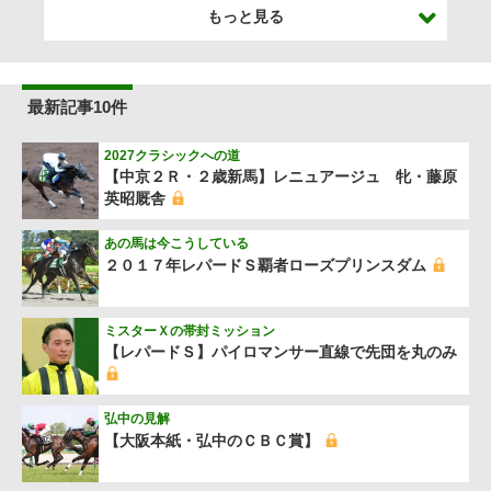
もっと見る
最新記事10件
2027クラシックへの道
【中京２Ｒ・２歳新馬】レニュアージュ 牝・藤原
英昭厩舎
あの馬は今こうしている
２０１７年レパードＳ覇者ローズプリンスダム
ミスターＸの帯封ミッション
【レパードＳ】パイロマンサー直線で先団を丸のみ
弘中の見解
【大阪本紙・弘中のＣＢＣ賞】