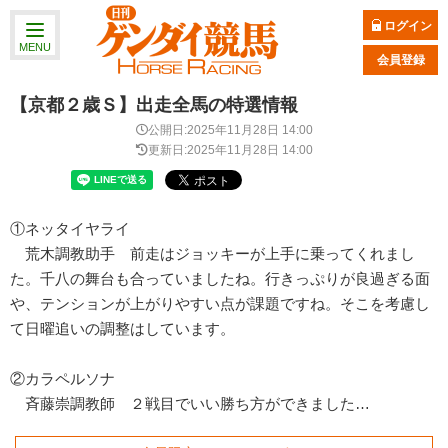
ログイン
MENU
会員登録
【京都２歳Ｓ】出走全馬の特選情報
公開日:2025年11月28日 14:00
更新日:2025年11月28日 14:00
①ネッタイヤライ
荒木調教助手 前走はジョッキーが上手に乗ってくれまし
た。千八の舞台も合っていましたね。行きっぷりが良過ぎる面
や、テンションが上がりやすい点が課題ですね。そこを考慮し
て日曜追いの調整はしています。
②カラペルソナ
斉藤崇調教師 ２戦目でいい勝ち方ができました…