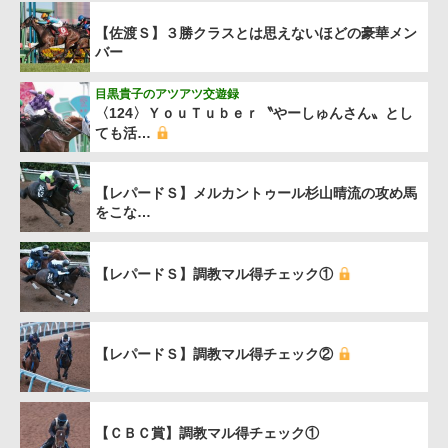
【佐渡Ｓ】３勝クラスとは思えないほどの豪華メン
バー
目黒貴子のアツアツ交遊録
〈124〉ＹｏｕＴｕｂｅｒ〝やーしゅんさん〟とし
ても活…
【レパードＳ】メルカントゥール杉山晴流の攻め馬
をこな…
【レパードＳ】調教マル得チェック①
【レパードＳ】調教マル得チェック②
【ＣＢＣ賞】調教マル得チェック①