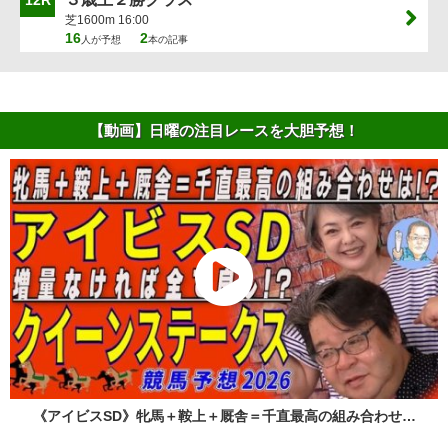
芝1600m 16:00
16
2
人が予想
本の記事
【動画】日曜の注目レースを大胆予想！
《アイビスSD》牝馬＋鞍上＋厩舎＝千直最高の組み合わせ…