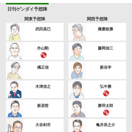
日刊ゲンダイ予想陣
関東予想陣
関西予想陣
武田昌已
播磨政勝
外山勲
藤岡信三
橘正信
新谷学
木津信之
弘中勝
新居哲
勝羽太郎
大谷剣市
亀井辰之介