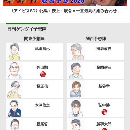
《アイビスSD》牝馬＋鞍上＋厩舎＝千直最高の組み合わせ…
日刊ゲンダイ予想陣
関東予想陣
関西予想陣
武田昌已
播磨政勝
外山勲
藤岡信三
橘正信
新谷学
木津信之
弘中勝
新居哲
勝羽太郎