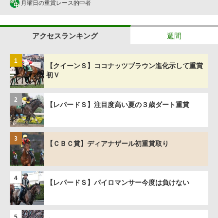
月曜日の重賞レース的中者
アクセスランキング
週間
1
【クイーンＳ】ココナッツブラウン進化示して重賞
初Ｖ
2
【レパードＳ】注目度高い夏の３歳ダート重賞
3
【ＣＢＣ賞】ディアナザール初重賞取り
4
【レパードＳ】パイロマンサー今度は負けない
5