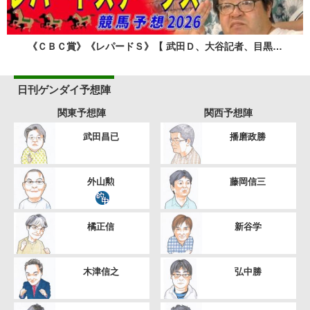
《ＣＢＣ賞》《レパードＳ》【 武田Ｄ、大谷記者、目黒…
日刊ゲンダイ予想陣
関東予想陣
関西予想陣
武田昌已
播磨政勝
外山勲
藤岡信三
橘正信
新谷学
木津信之
弘中勝