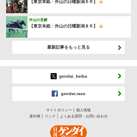
【東京本紙・外山の日曜新潟６Ｒ】
外山の見解
【東京本紙・外山の日曜新潟８Ｒ】
最新記事をもっと見る
gendai_keiba
gendai.race
サイトポリシー
個人情報
著作権
リンク
よくある質問・お問い合わせ