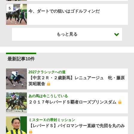
5
今、ダートでの狙いはゴドルフィンだ
もっと見る
最新記事10件
2027クラシックへの道
【中京２Ｒ・２歳新馬】レニュアージュ 牝・藤原
英昭厩舎
あの馬は今こうしている
２０１７年レパードＳ覇者ローズプリンスダム
ミスターＸの帯封ミッション
【レパードＳ】パイロマンサー直線で先団を丸のみ