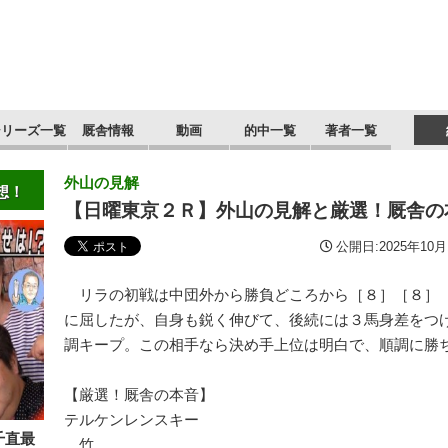
シリーズ一覧
厩舎情報
動画
的中一覧
著者一覧
外山の見解
想！
【日曜東京２Ｒ】外山の見解と厳選！厩舎の
公開日:2025年10月1
リラの初戦は中団外から勝負どころから［８］［８］
に屈したが、自身も鋭く伸びて、後続には３馬身差をつ
調キープ。この相手なら決め手上位は明白で、順調に勝
【厳選！厩舎の本音】
テルケンレンスキー
千直最
竹…