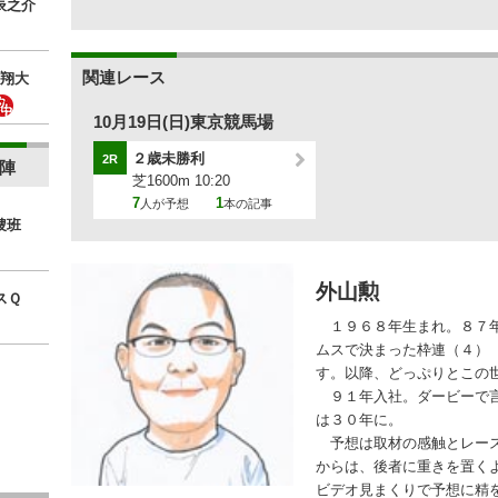
辰之介
関連レース
翔大
10月19日(日)東京競馬場
２歳未勝利
2R
陣
芝1600m 10:20
7
1
人が予想
本の記事
捜班
外山勲
スＱ
１９６８年生まれ。８７年
ムスで決まった枠連（４）
す。以降、どっぷりとこの
９１年入社。ダービーで言
は３０年に。
予想は取材の感触とレース
からは、後者に重きを置く
ビデオ見まくりで予想に精