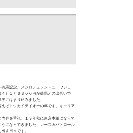
有馬記念、メジロデュレン＝ユーワジェー
（４）１万６３００円が競馬との出合いで
世界にはまり込みました。
えばトウカイテイオーの年です。キャリア
内容を重視。１３年秋に東京本紙になって
ようになってきました。レース＆パトロール
を出す日々です。