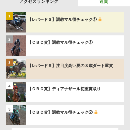
アクセスランキング
週間
1
【レパードＳ】調教マル得チェック①
2
【ＣＢＣ賞】調教マル得チェック①
3
【レパードＳ】注目度高い夏の３歳ダート重賞
4
【ＣＢＣ賞】ディアナザール初重賞取り
5
【ＣＢＣ賞】調教マル得チェック②