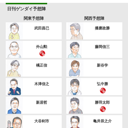
日刊ゲンダイ予想陣
関東予想陣
関西予想陣
武田昌已
播磨政勝
外山勲
藤岡信三
橘正信
新谷学
木津信之
弘中勝
新居哲
勝羽太郎
大谷剣市
亀井辰之介