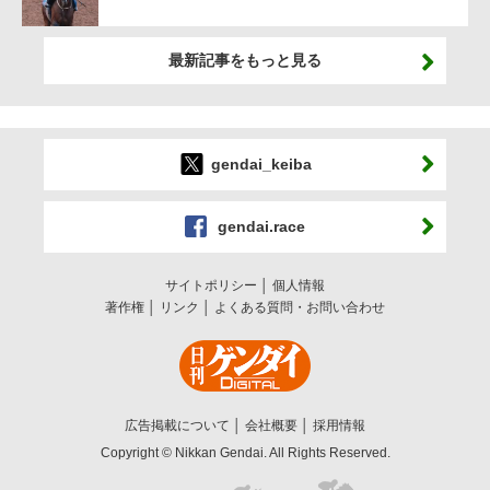
最新記事をもっと見る
gendai_keiba
gendai.race
サイトポリシー
個人情報
著作権
リンク
よくある質問・お問い合わせ
広告掲載について
会社概要
採用情報
Copyright © Nikkan Gendai. All Rights Reserved.