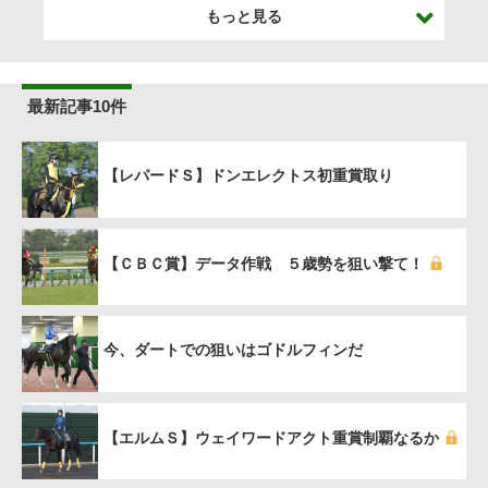
もっと見る
最新記事10件
【レパードＳ】ドンエレクトス初重賞取り
【ＣＢＣ賞】データ作戦 ５歳勢を狙い撃て！
今、ダートでの狙いはゴドルフィンだ
【エルムＳ】ウェイワードアクト重賞制覇なるか