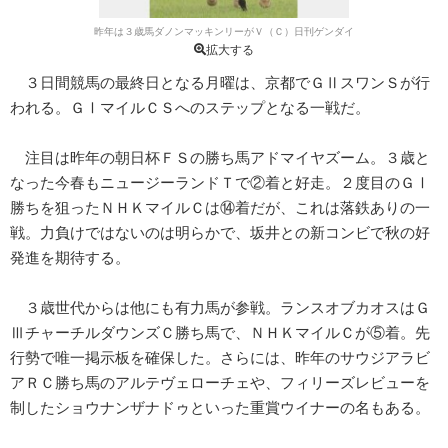
昨年は３歳馬ダノンマッキンリーがＶ（Ｃ）日刊ゲンダイ
拡大する
３日間競馬の最終日となる月曜は、京都でＧⅡスワンＳが行
われる。ＧⅠマイルＣＳへのステップとなる一戦だ。
注目は昨年の朝日杯ＦＳの勝ち馬アドマイヤズーム。３歳と
なった今春もニュージーランドＴで②着と好走。２度目のＧⅠ
勝ちを狙ったＮＨＫマイルＣは⑭着だが、これは落鉄ありの一
戦。力負けではないのは明らかで、坂井との新コンビで秋の好
発進を期待する。
３歳世代からは他にも有力馬が参戦。ランスオブカオスはＧ
ⅢチャーチルダウンズＣ勝ち馬で、ＮＨＫマイルＣが⑤着。先
行勢で唯一掲示板を確保した。さらには、昨年のサウジアラビ
アＲＣ勝ち馬のアルテヴェローチェや、フィリーズレビューを
制したショウナンザナドゥといった重賞ウイナーの名もある。