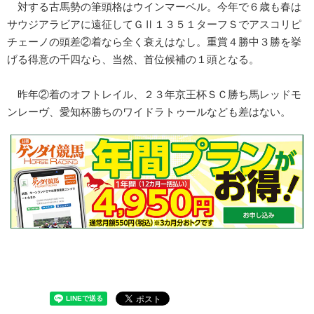
対する古馬勢の筆頭格はウインマーベル。今年で６歳も春は
サウジアラビアに遠征してＧⅡ１３５１ターフＳでアスコリピ
チェーノの頭差②着なら全く衰えはなし。重賞４勝中３勝を挙
げる得意の千四なら、当然、首位候補の１頭となる。
昨年②着のオフトレイル、２３年京王杯ＳＣ勝ち馬レッドモ
ンレーヴ、愛知杯勝ちのワイドラトゥールなども差はない。