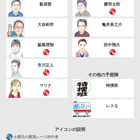
新居哲
勝羽太郎
大谷剣市
亀井辰之介
飯島理智
田中翔大
市川正人
その他の予想陣
マリナ
特捜班
レスＱ
アイコンの説明
土曜日の重賞レース的中者