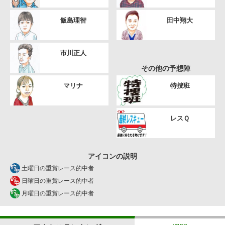
飯島理智
田中翔大
市川正人
その他の予想陣
マリナ
特捜班
レスＱ
アイコンの説明
土曜日の重賞レース的中者
日曜日の重賞レース的中者
月曜日の重賞レース的中者