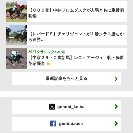
【ＣＢＣ賞】中井フロムダスクが人馬ともに重賞初
制覇
【レパードＳ】チェリヴェントが１勝クラス勝ちか
ら連勝…
2027クラシックへの道
【中京２Ｒ・２歳新馬】レニュアージュ 牝・藤原
英昭厩舎
最新記事をもっと見る
gendai_keiba
gendai.race