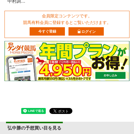
中村調…
会員限定コンテンツです。
競馬有料会員に登録するとご覧いただけます。
今すぐ登録
ログイン
弘中勝の予想買い目を見る