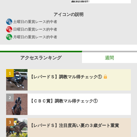
アイコンの説明
土曜日の重賞レース的中者
日曜日の重賞レース的中者
月曜日の重賞レース的中者
アクセスランキング
週間
1
【レパードＳ】調教マル得チェック①
2
【ＣＢＣ賞】調教マル得チェック①
3
【レパードＳ】注目度高い夏の３歳ダート重賞