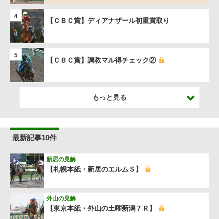
4
【ＣＢＣ賞】ディアナザール初重賞取り
5
【ＣＢＣ賞】調教マル得チェック②
もっと見る
最新記事10件
新居の見解
【札幌本紙・新居のエルムＳ】
外山の見解
【東京本紙・外山の土曜新潟７Ｒ】