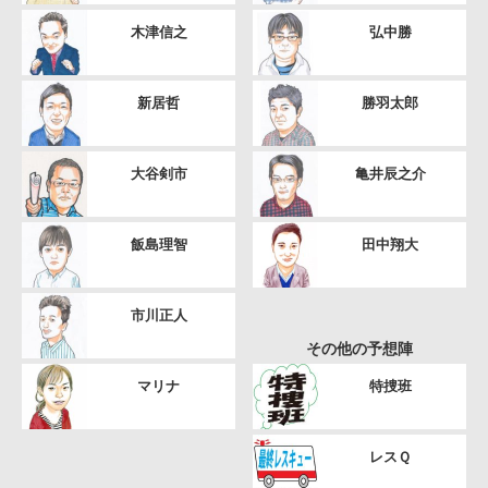
木津信之
弘中勝
新居哲
勝羽太郎
大谷剣市
亀井辰之介
飯島理智
田中翔大
市川正人
その他の予想陣
マリナ
特捜班
レスＱ