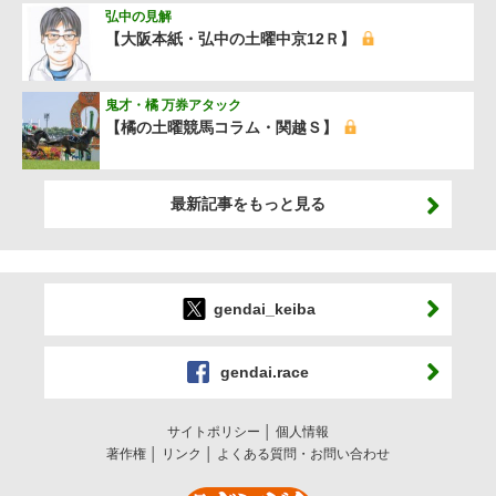
弘中の見解
【大阪本紙・弘中の土曜中京12Ｒ】
鬼才・橘 万券アタック
【橘の土曜競馬コラム・関越Ｓ】
最新記事をもっと見る
gendai_keiba
gendai.race
サイトポリシー
個人情報
著作権
リンク
よくある質問・お問い合わせ