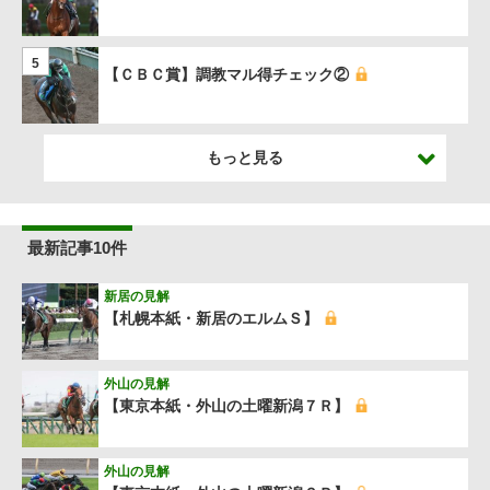
5
【ＣＢＣ賞】調教マル得チェック②
もっと見る
最新記事10件
新居の見解
【札幌本紙・新居のエルムＳ】
外山の見解
【東京本紙・外山の土曜新潟７Ｒ】
外山の見解