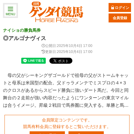
ログイン
MENU
会員登録
ナイショの勝負馬券
◎アルゴナヴィス
公開日:2025年10月4日 17:00
更新日:2025年10月4日 17:00
母の父がシーキングザゴールドで祖母の父がストームキャッ
トと母系は米国型の配合。父ドゥラメンテでミスプロの４×３
のクロスがあるからスピード勝負に強いダート馬だ。今回と同
舞台の２走前が強い内容だったようにワンターンの東京マイル
は合うイメージ。昇級２戦目で馬券圏に突入する。単勝と馬…
会員限定コンテンツです。
競馬有料会員に登録するとご覧いただけます。