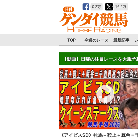
0.2万
16.2万
TOP
今週のレース
最新記事
【動画】日曜の注目レースを大胆予
《アイビスSD》牝馬＋鞍上＋厩舎＝