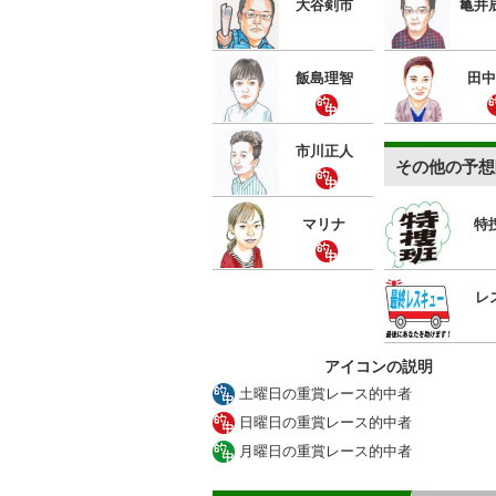
大谷剣市
亀井
飯島理智
田中
市川正人
その他の予想
マリナ
特
レ
アイコンの説明
土曜日の重賞レース的中者
日曜日の重賞レース的中者
月曜日の重賞レース的中者