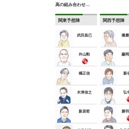
高の組み合わせ…
関東予想陣
関西予想陣
武田昌已
播磨
外山勲
藤岡
橘正信
新
木津信之
弘
新居哲
勝羽