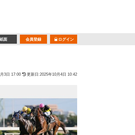
紙面
会員登録
ログイン
月3日 17:00
更新日:2025年10月4日 10:42