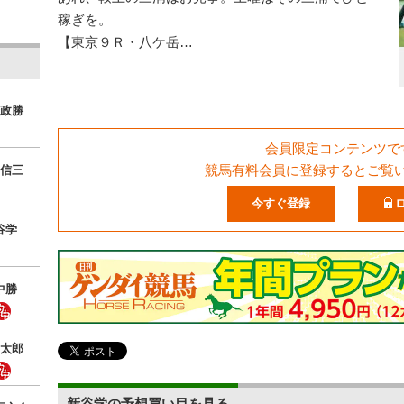
稼ぎを。
【東京９Ｒ・八ケ岳…
政勝
会員限定コンテンツで
競馬有料会員に登録するとご覧
信三
今すぐ登録
谷学
中勝
太郎
新谷学の予想買い目を見る