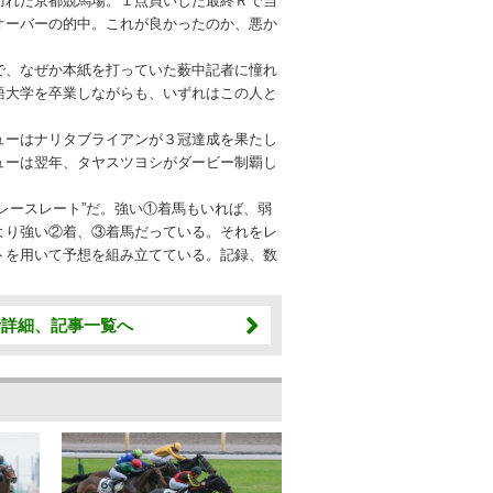
れた京都競馬場。１点買いした最終Ｒで当
オーバーの的中。これが良かったのか、悪か
、なぜか本紙を打っていた薮中記者に憧れ
語大学を卒業しながらも、いずれはこの人と
ーはナリタブライアンが３冠達成を果たし
ューは翌年、タヤスツヨシがダービー制覇し
レースレート”だ。強い①着馬もいれば、弱
より強い②着、③着馬だっている。それをレ
トを用いて予想を組み立てている。記録、数
者詳細、記事一覧へ