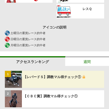
レスＱ
アイコンの説明
土曜日の重賞レース的中者
日曜日の重賞レース的中者
月曜日の重賞レース的中者
アクセスランキング
週間
1
【レパードＳ】調教マル得チェック①
2
【ＣＢＣ賞】調教マル得チェック①