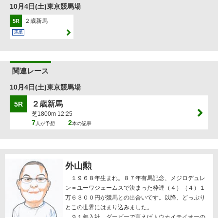
10月4日(土)東京競馬場
２歳新馬
5R
馬単
関連レース
10月4日(土)東京競馬場
２歳新馬
5R
芝1800m 12:25
7
2
人が予想
本の記事
外山勲
１９６８年生まれ。８７年有馬記念、メジロデュレ
ン＝ユーワジェームスで決まった枠連（４）（４）１
万６３００円が競馬との出合いです。以降、どっぷり
とこの世界にはまり込みました。
９１年入社。ダービーで言えばトウカイテイオーの