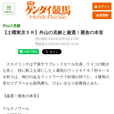
ログイン
MENU
会員登録
外山の見解
【土曜東京５Ｒ】外山の見解と厳選！厩舎の本音
公開日:2025年10月3日 17:00
更新日:2025年10月4日 10:42
スカイリッチは千葉サラブレッドセール出身。ケイコの動き
も良く、特に鞍上を背にした１週前のウッド５Ｆ６７秒５―３
８秒３は、伸びのあるフットワークで好感が持てた。４勝馬の
母セウアズールも新馬勝ち。◎もいきなり好勝負とみた。
【厳選！厩舎の本音】
アルクノワール