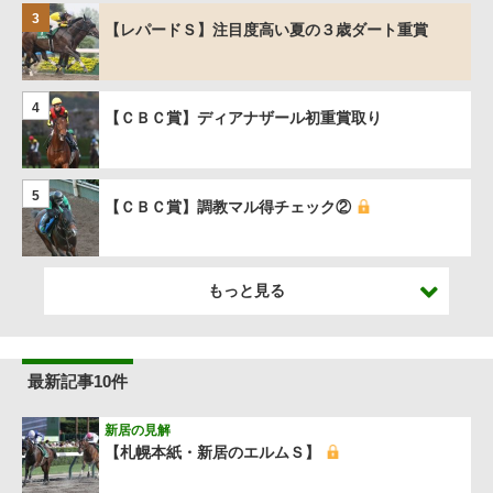
3
【レパードＳ】注目度高い夏の３歳ダート重賞
4
【ＣＢＣ賞】ディアナザール初重賞取り
5
【ＣＢＣ賞】調教マル得チェック②
もっと見る
最新記事10件
新居の見解
【札幌本紙・新居のエルムＳ】