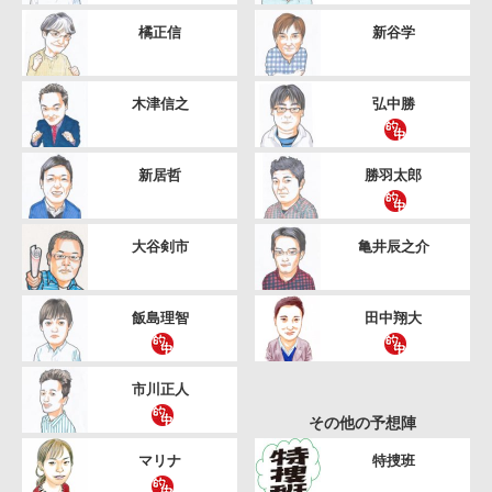
橘正信
新谷学
木津信之
弘中勝
新居哲
勝羽太郎
大谷剣市
亀井辰之介
飯島理智
田中翔大
市川正人
その他の予想陣
マリナ
特捜班