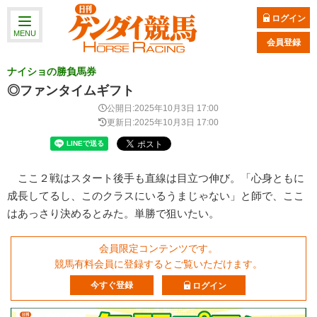
ログイン
MENU
会員登録
ナイショの勝負馬券
◎ファンタイムギフト
公開日:2025年10月3日 17:00
更新日:2025年10月3日 17:00
ここ２戦はスタート後手も直線は目立つ伸び。「心身ともに
成長してるし、このクラスにいるうまじゃない」と師で、ここ
はあっさり決めるとみた。単勝で狙いたい。
会員限定コンテンツです。
競馬有料会員に登録するとご覧いただけます。
今すぐ登録
ログイン