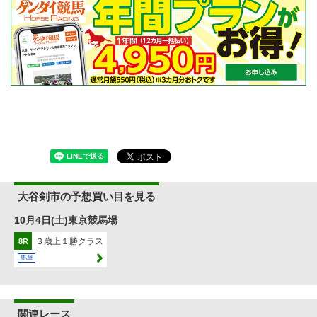
大谷剣市の予想買い目を見る
10月4日(土)東京競馬場
３歳上１勝クラス
8R
馬単
関連レース