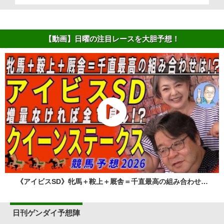
【動画】日曜の注目レースを大胆予想！
《アイビスSD》牝馬＋鞍上＋厩舎＝千直最高の組み合わせ…
日刊ゲンダイ予想陣