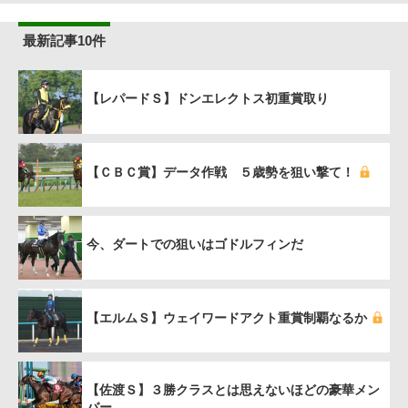
最新記事10件
【レパードＳ】ドンエレクトス初重賞取り
【ＣＢＣ賞】データ作戦 ５歳勢を狙い撃て！
今、ダートでの狙いはゴドルフィンだ
【エルムＳ】ウェイワードアクト重賞制覇なるか
【佐渡Ｓ】３勝クラスとは思えないほどの豪華メン
バー