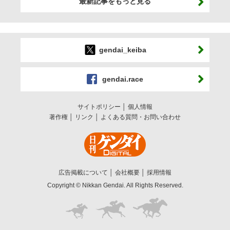
最新記事をもっと見る
gendai_keiba
gendai.race
サイトポリシー
個人情報
著作権
リンク
よくある質問・お問い合わせ
広告掲載について
会社概要
採用情報
Copyright © Nikkan Gendai. All Rights Reserved.