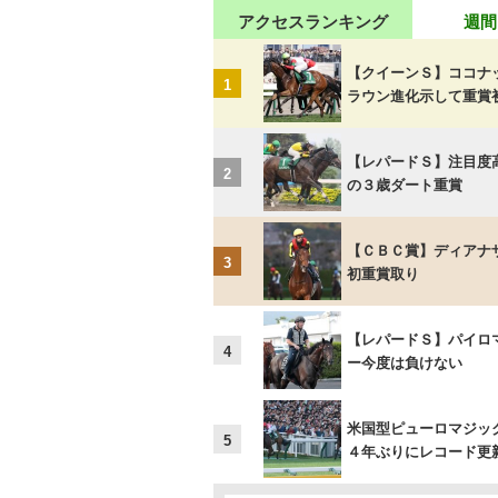
アクセスランキング
週間
【クイーンＳ】ココナ
1
ラウン進化示して重賞
【レパードＳ】注目度
2
の３歳ダート重賞
【ＣＢＣ賞】ディアナ
3
初重賞取り
【レパードＳ】パイロ
4
ー今度は負けない
米国型ピューロマジッ
5
４年ぶりにレコード更