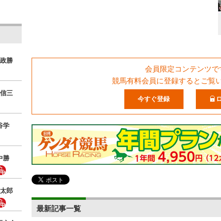
政勝
会員限定コンテンツで
競馬有料会員に登録するとご覧
信三
今すぐ登録
谷学
中勝
太郎
最新記事一覧