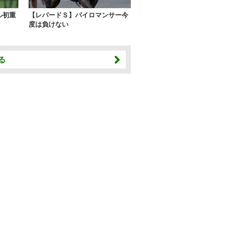
ル初重
【レパードＳ】パイロマンサー今
度は負けない
る