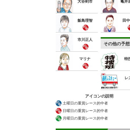
大谷剣市
亀井
飯島理智
田中
市川正人
その他の予想
マリナ
特
レ
アイコンの説明
土曜日の重賞レース的中者
日曜日の重賞レース的中者
月曜日の重賞レース的中者