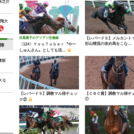
辰之介
翔大
目黒貴子のアツアツ交遊録
【レパードＳ】メルカント
杉山晴流の攻め馬をこな…
〈124〉ＹｏｕＴｕｂｅｒ〝やー
陣
しゅんさん〟としても活…
捜班
スＱ
【レパードＳ】調教マル得チェッ
【ＣＢＣ賞】調教マル得チ
①
ク②