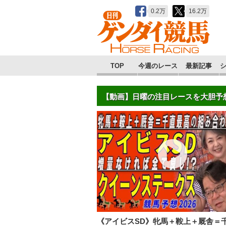
0.2万
16.2万
TOP
今週のレース
最新記事
【動画】日曜の注目レースを大胆予
《アイビスSD》牝馬＋鞍上＋厩舎＝