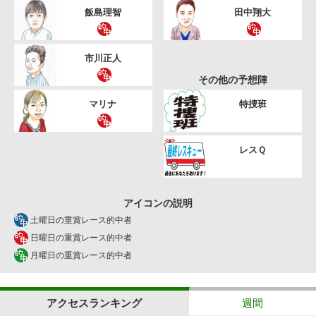
飯島理智
田中翔大
市川正人
その他の予想陣
マリナ
特捜班
レスＱ
アイコンの説明
土曜日の重賞レース的中者
日曜日の重賞レース的中者
月曜日の重賞レース的中者
アクセスランキング
週間