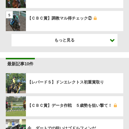
5
【ＣＢＣ賞】調教マル得チェック②
もっと見る
最新記事10件
【レパードＳ】ドンエレクトス初重賞取り
【ＣＢＣ賞】データ作戦 ５歳勢を狙い撃て！
今、ダートでの狙いはゴドルフィンだ