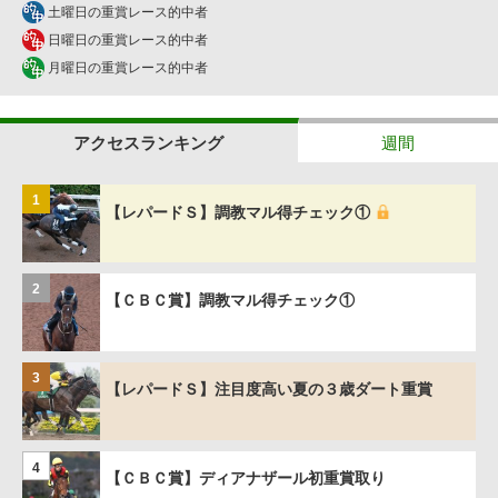
土曜日の重賞レース的中者
日曜日の重賞レース的中者
月曜日の重賞レース的中者
アクセスランキング
週間
1
【レパードＳ】調教マル得チェック①
2
【ＣＢＣ賞】調教マル得チェック①
3
【レパードＳ】注目度高い夏の３歳ダート重賞
4
【ＣＢＣ賞】ディアナザール初重賞取り