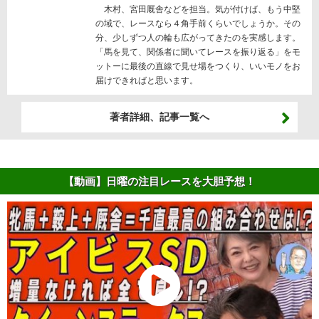
木村、宮田厩舎などを担当。気が付けば、もう中堅
の域で、レースなら４角手前くらいでしょうか。その
分、少しずつ人の輪も広がってきたのを実感します。
「馬を見て、関係者に聞いてレースを振り返る」をモ
ットーに最後の直線で見せ場をつくり、いいモノをお
届けできればと思います。
著者詳細、記事一覧へ
【動画】日曜の注目レースを大胆予想！