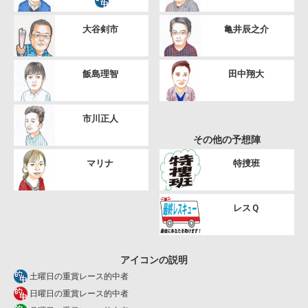
大谷剣市
亀井辰之介
飯島理智
田中翔大
市川正人
その他の予想陣
マリナ
特捜班
レスＱ
アイコンの説明
土曜日の重賞レース的中者
日曜日の重賞レース的中者