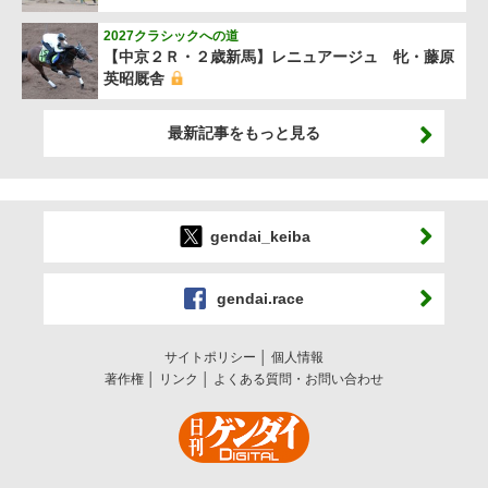
2027クラシックへの道
【中京２Ｒ・２歳新馬】レニュアージュ 牝・藤原
英昭厩舎
最新記事をもっと見る
gendai_keiba
gendai.race
サイトポリシー
個人情報
著作権
リンク
よくある質問・お問い合わせ