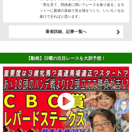
「馬を見て、関係者に聞いてレースを振り返る」をモ
ットーに最後の直線で見せ場をつくり、いいモノをお
届けできればと思います。
著者詳細、記事一覧へ
【動画】日曜の注目レースを大胆予想！