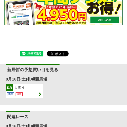
新居哲の予想買い目を見る
8月16日(土)札幌競馬場
大雪Ｈ
11R
馬単
3単
関連レース
8月16日(土)札幌競馬場