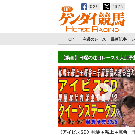
0.2万
16.2万
TOP
今週のレース
最新記事
【動画】日曜の注目レースを大胆予
《アイビスSD》牝馬＋鞍上＋厩舎＝