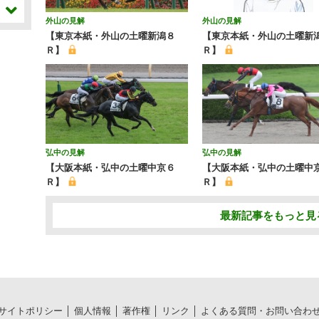
外山の見解
外山の見解
【東京本紙・外山の土曜新潟８
【東京本紙・外山の土曜新潟
Ｒ】
Ｒ】
弘中の見解
弘中の見解
【大阪本紙・弘中の土曜中京６
【大阪本紙・弘中の土曜中
Ｒ】
Ｒ】
最新記事をもっと見
サイトポリシー
個人情報
著作権
リンク
よくある質問・お問い合わ