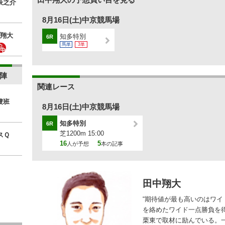
辰之介
8月16日(土)中京競馬場
翔大
知多特別
6R
馬単
3単
陣
関連レース
捜班
8月16日(土)中京競馬場
知多特別
6R
芝1200m 15:00
スＱ
16
5
人が予想
本の記事
田中翔大
“期待値が最も高いのはワイ
を絡めたワイド一点勝負を
栗東で取材に励んでいる。