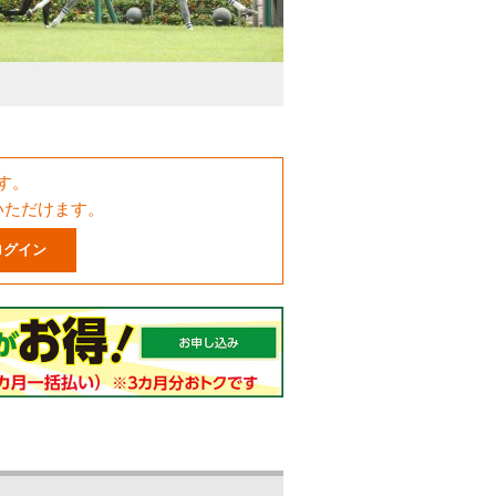
す。
いただけます。
ログイン