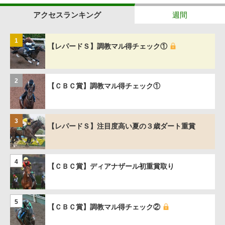
アクセスランキング
週間
1
【レパードＳ】調教マル得チェック①
2
【ＣＢＣ賞】調教マル得チェック①
3
【レパードＳ】注目度高い夏の３歳ダート重賞
4
【ＣＢＣ賞】ディアナザール初重賞取り
5
【ＣＢＣ賞】調教マル得チェック②