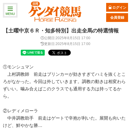
ログイン
MENU
会員登録
【土曜中京６Ｒ・知多特別】出走全馬の特選情報
公開日:2025年8月15日 17:00
更新日:2025年8月15日 17:00
①モンシュマン
上村調教師 前走はブリンカーが効きすぎてハミを抜くとこ
ろがなかった。今回は外していきます。調教の動きは相変わら
ずいい。噛み合えばこのクラスでも通用する力は持ってるか
ら。
②レディメローラ
中井調教助手 前走はゲートで辛抱が利いた。展開も向いた
けど、鮮やかな勝…