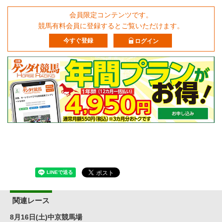
会員限定コンテンツです。
競馬有料会員に登録するとご覧いただけます。
今すぐ登録
ログイン
関連レース
8月16日(土)中京競馬場