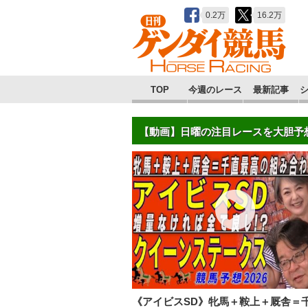
0.2万
16.2万
TOP
今週のレース
最新記事
【動画】日曜の注目レースを大胆予
《アイビスSD》牝馬＋鞍上＋厩舎＝