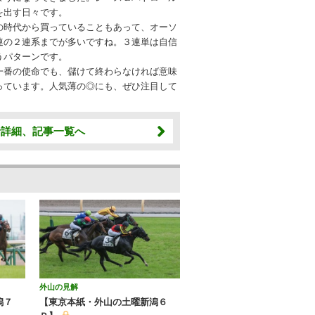
を出す日々です。
時代から買っていることもあって、オーソ
連の２連系までが多いですね。３連単は自信
うパターンです。
番の使命でも、儲けて終わらなければ意味
っています。人気薄の◎にも、ぜひ注目して
者詳細、記事一覧へ
外山の見解
潟７
【東京本紙・外山の土曜新潟６