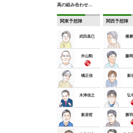
高の組み合わせ…
関東予想陣
関西予想陣
武田昌已
播磨
外山勲
藤岡
橘正信
新
木津信之
弘
新居哲
勝羽