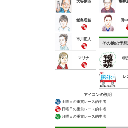
大谷剣市
亀井
飯島理智
田中
市川正人
その他の予想
マリナ
特
レ
アイコンの説明
土曜日の重賞レース的中者
日曜日の重賞レース的中者
月曜日の重賞レース的中者