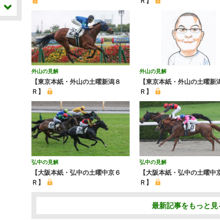
Ｒ】
外山の見解
外山の見解
【東京本紙・外山の土曜新潟８
【東京本紙・外山の土曜新潟
Ｒ】
Ｒ】
弘中の見解
弘中の見解
【大阪本紙・弘中の土曜中京６
【大阪本紙・弘中の土曜中
Ｒ】
Ｒ】
最新記事をもっと見