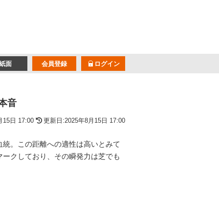
紙面
会員登録
ログイン
本音
15日 17:00
更新日:2025年8月15日 17:00
血統。この距離への適性は高いとみて
マークしており、その瞬発力は芝でも