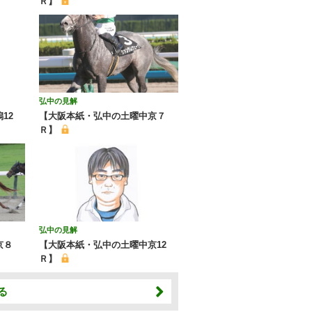
Ｒ】
弘中の見解
12
【大阪本紙・弘中の土曜中京７
Ｒ】
弘中の見解
京８
【大阪本紙・弘中の土曜中京12
Ｒ】
る