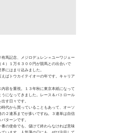
有馬記念、メジロデュレン＝ユーワジェー
（４）１万６３００円が競馬との出合いで
世界にはまり込みました。
えばトウカイテイオーの年です。キャリア
内容を重視。１３年秋に東京本紙になって
ようになってきました。レース＆パトロール
を出す日々です。
時代から買っていることもあって、オーソ
連の２連系までが多いですね。３連単は自信
うパターンです。
番の使命でも、儲けて終わらなければ意味
っています。人気薄の◎にも、ぜひ注目して