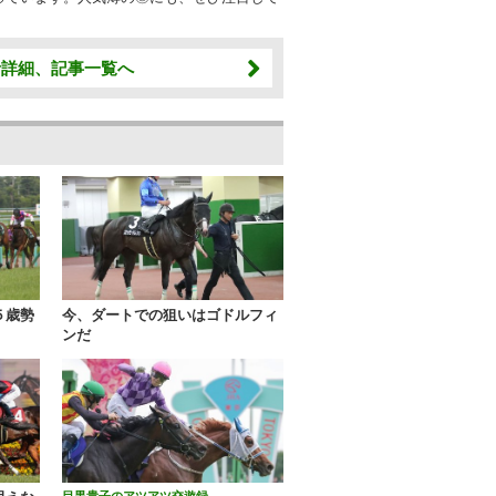
者詳細、記事一覧へ
５歳勢
今、ダートでの狙いはゴドルフィ
ンだ