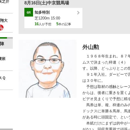
辰之介
8月16日(土)中京競馬場
知多特別
6R
芝1200m 15:00
翔大
16
5
人が予想
本の記事
陣
外山勲
１９６８年生まれ。８７年
捜班
ムスで決まった枠連（４）
す。以降、どっぷりとこの
９１年入社。ダービーで言
スＱ
は３０年に。
予想は取材の感触とレース
からは、後者に重きを置く
ビデオ見まくりで予想に精
馬券は単、複、枠連のみの
ドックスに単勝＆馬単、馬
がある時に頭固定で、とい
本紙だけにまずは的中が一
がない。回収率重視で頑張