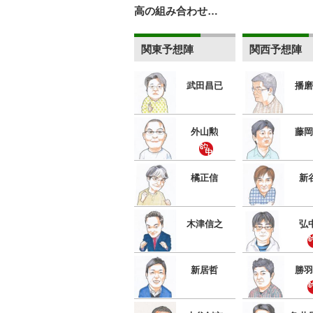
高の組み合わせ…
関東予想陣
関西予想陣
武田昌已
播磨
外山勲
藤岡
橘正信
新
木津信之
弘
新居哲
勝羽