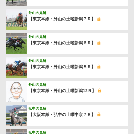
外山の見解
【東京本紙・外山の土曜新潟７Ｒ】
外山の見解
【東京本紙・外山の土曜新潟６Ｒ】
外山の見解
【東京本紙・外山の土曜新潟８Ｒ】
外山の見解
【東京本紙・外山の土曜新潟12Ｒ】
弘中の見解
【大阪本紙・弘中の土曜中京７Ｒ】
弘中の見解