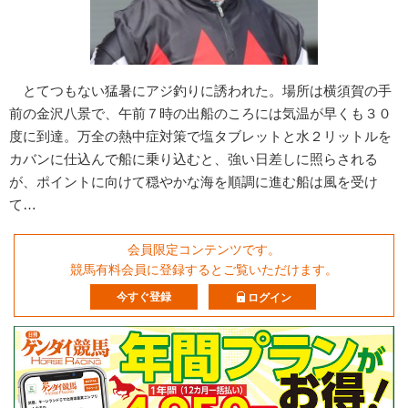
とてつもない猛暑にアジ釣りに誘われた。場所は横須賀の手
前の金沢八景で、午前７時の出船のころには気温が早くも３０
度に到達。万全の熱中症対策で塩タブレットと水２リットルを
カバンに仕込んで船に乗り込むと、強い日差しに照らされる
が、ポイントに向けて穏やかな海を順調に進む船は風を受け
て…
会員限定コンテンツです。
競馬有料会員に登録するとご覧いただけます。
今すぐ登録
ログイン