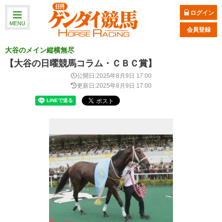
ログイン
MENU
会員登録
大谷のメイン縦横無尽
【大谷の日曜競馬コラム・ＣＢＣ賞】
公開日:2025年8月9日 17:00
更新日:2025年8月9日 17:00