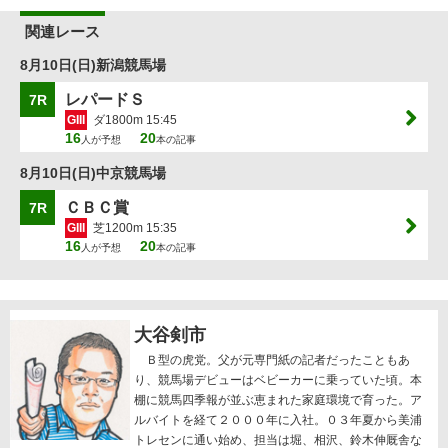
関連レース
8月10日(日)新潟競馬場
レパードＳ
7R
GIII
ダ1800m 15:45
16
20
人が予想
本の記事
8月10日(日)中京競馬場
ＣＢＣ賞
7R
GIII
芝1200m 15:35
16
20
人が予想
本の記事
大谷剣市
Ｂ型の虎党。父が元専門紙の記者だったこともあ
り、競馬場デビューはベビーカーに乗っていた頃。本
棚に競馬四季報が並ぶ恵まれた家庭環境で育った。ア
ルバイトを経て２０００年に入社。０３年夏から美浦
トレセンに通い始め、担当は堀、相沢、鈴木伸厩舎な