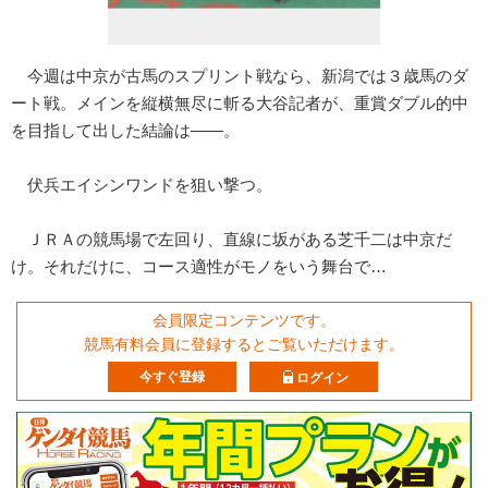
今週は中京が古馬のスプリント戦なら、新潟では３歳馬のダ
ート戦。メインを縦横無尽に斬る大谷記者が、重賞ダブル的中
を目指して出した結論は――。
伏兵エイシンワンドを狙い撃つ。
ＪＲＡの競馬場で左回り、直線に坂がある芝千二は中京だ
け。それだけに、コース適性がモノをいう舞台で…
会員限定コンテンツです。
競馬有料会員に登録するとご覧いただけます。
今すぐ登録
ログイン