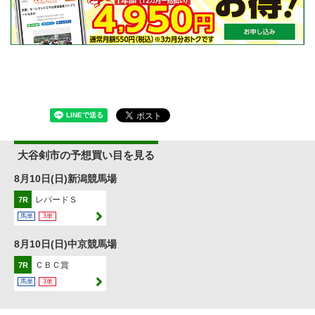
大谷剣市の予想買い目を見る
8月10日(日)新潟競馬場
レパードＳ
7R
馬単
3単
8月10日(日)中京競馬場
ＣＢＣ賞
7R
馬単
3単