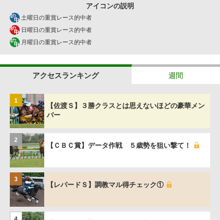
アイコンの説明
土曜日の重賞レース的中者
日曜日の重賞レース的中者
月曜日の重賞レース的中者
アクセスランキング
週間
1
【佐渡Ｓ】３勝クラスとは思えないほどの豪華メン
バー
2
【ＣＢＣ賞】データ作戦 ５歳勢を狙い撃て！
3
【レパードＳ】調教マル得チェック①
4