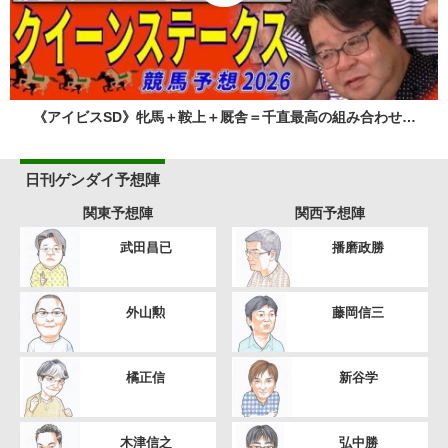
《アイビスSD》牝馬＋鞍上＋厩舎＝千直最高の組み合わせ…
日刊ゲンダイ予想陣
関東予想陣
関西予想陣
武田昌已
播磨政勝
外山勲
藤岡信三
橘正信
新谷学
木津信之
弘中勝