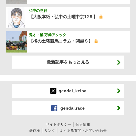
弘中の見解
【大阪本紙・弘中の土曜中京12Ｒ】
鬼才・橘 万券アタック
【橘の土曜競馬コラム・関越Ｓ】
最新記事をもっと見る
gendai_keiba
gendai.race
サイトポリシー
個人情報
著作権
リンク
よくある質問・お問い合わせ