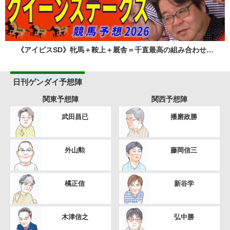
《アイビスSD》牝馬＋鞍上＋厩舎＝千直最高の組み合わせ…
日刊ゲンダイ予想陣
関東予想陣
関西予想陣
武田昌已
播磨政勝
外山勲
藤岡信三
橘正信
新谷学
木津信之
弘中勝