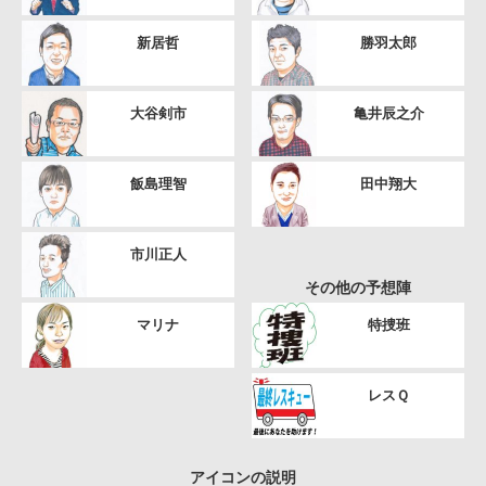
新居哲
勝羽太郎
大谷剣市
亀井辰之介
飯島理智
田中翔大
市川正人
その他の予想陣
マリナ
特捜班
レスＱ
アイコンの説明