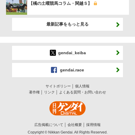
【橘の土曜競馬コラム・関越Ｓ】
最新記事をもっと見る
gendai_keiba
gendai.race
サイトポリシー
個人情報
著作権
リンク
よくある質問・お問い合わせ
広告掲載について
会社概要
採用情報
Copyright © Nikkan Gendai. All Rights Reserved.