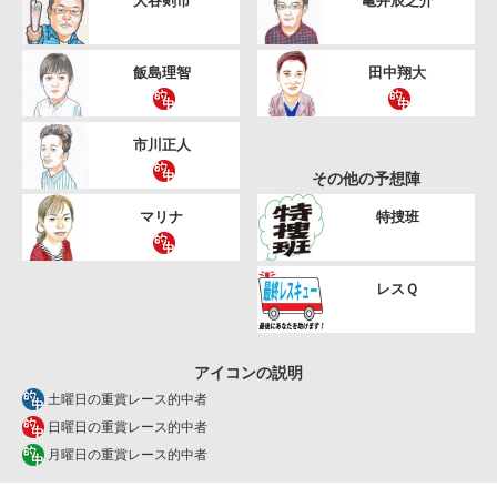
大谷剣市
亀井辰之介
飯島理智
田中翔大
市川正人
その他の予想陣
マリナ
特捜班
レスＱ
アイコンの説明
土曜日の重賞レース的中者
日曜日の重賞レース的中者
月曜日の重賞レース的中者