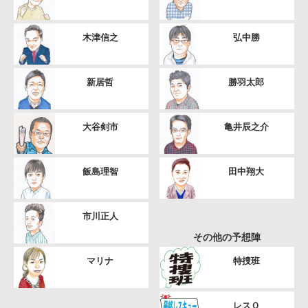
木津信之
弘中勝
新居哲
勝羽太郎
大谷剣市
亀井辰之介
飯島理智
田中翔大
市川正人
その他の予想陣
マリナ
特捜班
レスＱ