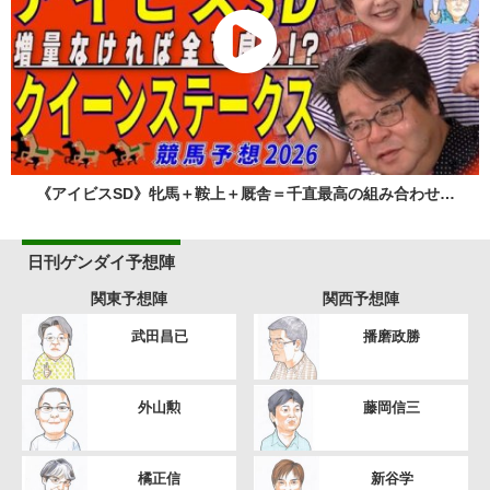
《アイビスSD》牝馬＋鞍上＋厩舎＝千直最高の組み合わせ…
日刊ゲンダイ予想陣
関東予想陣
関西予想陣
武田昌已
播磨政勝
外山勲
藤岡信三
橘正信
新谷学