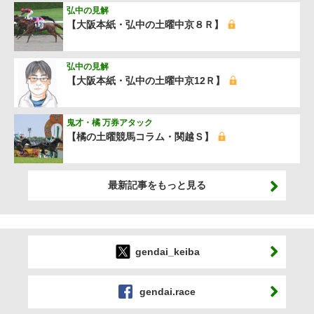
弘中の見解
【大阪本紙・弘中の土曜中京８Ｒ】
弘中の見解
【大阪本紙・弘中の土曜中京12Ｒ】
鬼才・橘 万券アタック
【橘の土曜競馬コラム・関越Ｓ】
最新記事をもっと見る
gendai_keiba
gendai.race