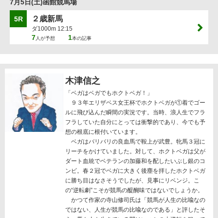
7月5日(土)函館競馬場
２歳新馬
5R
ダ1000m 12:15
7
1
人が予想
本の記事
木津信之
「ベガはベガでもホクトベガ！」
９３年エリザベス女王杯でホクトベガが①着でゴー
ルに飛び込んだ瞬間の実況です。当時、浪人生でフラ
フラしていた自分にとっては衝撃的であり、今でも予
想の根底に根付いています。
ベガはバリバリの良血馬で鞍上が武豊。牝馬３冠に
リーチをかけていました。対して、ホクトベガは父が
ダート血統でベテランの加藤和を配したいぶし銀のコ
ンビ。春２冠でベガに大きく後塵を拝したホクトベガ
に勝ち目はなさそうでしたが、見事にリベンジ。こ
の“逆転劇”こそが競馬の醍醐味ではないでしょうか。
かつて作家の寺山修司氏は「競馬が人生の比喩なの
ではない、人生が競馬の比喩なのである」と評したそ