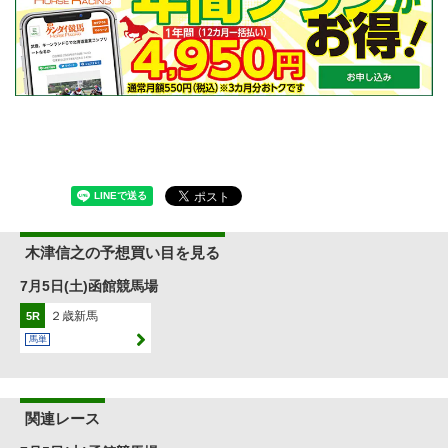
木津信之の予想買い目を見る
7月5日(土)函館競馬場
２歳新馬
5R
馬単
関連レース