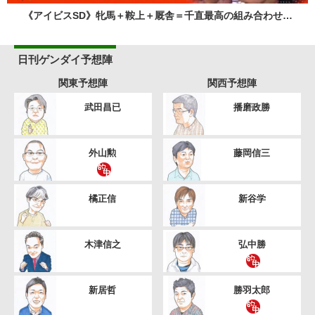
《アイビスSD》牝馬＋鞍上＋厩舎＝千直最高の組み合わせ…
日刊ゲンダイ予想陣
関東予想陣
関西予想陣
武田昌已
播磨政勝
外山勲
藤岡信三
橘正信
新谷学
木津信之
弘中勝
新居哲
勝羽太郎