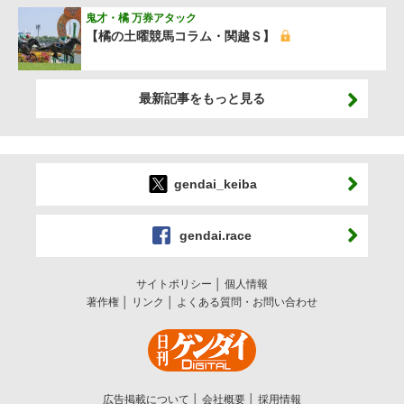
鬼才・橘 万券アタック
【橘の土曜競馬コラム・関越Ｓ】
最新記事をもっと見る
gendai_keiba
gendai.race
サイトポリシー
個人情報
著作権
リンク
よくある質問・お問い合わせ
広告掲載について
会社概要
採用情報