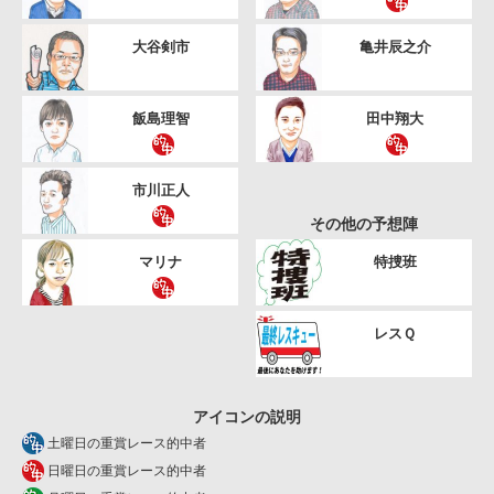
大谷剣市
亀井辰之介
飯島理智
田中翔大
市川正人
その他の予想陣
マリナ
特捜班
レスＱ
アイコンの説明
土曜日の重賞レース的中者
日曜日の重賞レース的中者