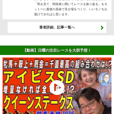
「馬を見て、関係者に聞いてレースを振り返る」をモ
ットーに最後の直線で見せ場をつくり、いいモノをお
届けできればと思います。
著者詳細、記事一覧へ
【動画】日曜の注目レースを大胆予想！