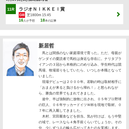
ラジオＮＩＫＫＥＩ賞
11R
GIII
芝1800m 15:45
16
18
人が予想
本の記事
新居哲
馬とは関係のない家庭環境で育った。ただ、母親が
ゲンダイの愛読者で馬柱は身近な存在に。ナリタブラ
イアンの３冠から本格的にのめり込み、学生時代は競
馬場、牧場巡りをしていたら、いつしか本職となって
いました。
現場デビューは２０００年。若駒の時は取材相手に
「おまえが来ると負けるから帰れ！」と怒られなが
ら、勝負の世界でもまれてきました。
途中、半ば強制的に放牧に出され、０５年プロ野球
の巨人、０６年サッカードイツＷ杯を現地で取材。０
７年に再入厩してきました。
木村、宮田厩舎などを担当。気が付けば、もう中堅
の域で、レースなら４角手前くらいでしょうか。その
分、少しずつ人の輪も広がってきたのを実感します。