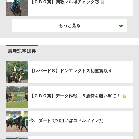
【ＣＢＣ賞】調教マル得チェック②
もっと見る
最新記事10件
【レパードＳ】ドンエレクトス初重賞取り
【ＣＢＣ賞】データ作戦 ５歳勢を狙い撃て！
今、ダートでの狙いはゴドルフィンだ